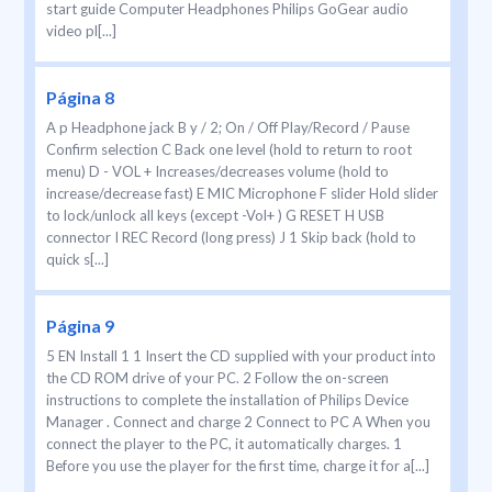
start guide Computer Headphones Philips GoGear audio
video pl[...]
Página 8
A p Headphone jack B y / 2; On / Off Play/Record / Pause
Confirm selection C Back one level (hold to return to root
menu) D - VOL + Increases/decreases volume (hold to
increase/decrease fast) E MIC Microphone F slider Hold slider
to lock/unlock all keys (except -Vol+ ) G RESET H USB
connector I REC Record (long press) J 1 Skip back (hold to
quick s[...]
Página 9
5 EN Install 1 1 Insert the CD supplied with your product into
the CD ROM drive of your PC. 2 Follow the on-screen
instructions to complete the installation of Philips Device
Manager . Connect and charge 2 Connect to PC A When you
connect the player to the PC, it automatically charges. 1
Before you use the player for the first time, charge it for a[...]