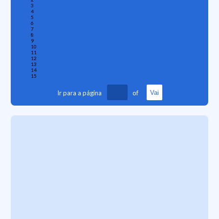
3
4
5
6
7
8
9
10
11
12
13
14
15
Ir para a página
of
Vai