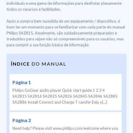
individuais e uma gama de informações para desfrutar plenamente
todos os recursos e facilidades.
Após a compra bem sucedida de um equipamento / dispositivo, é
bom ter um momento para se familiarizar com cada parte do manual
Philips SA2815. Atualmente, são cuidadosamente preparados e
traduzidos para sejam não só compreensíveis para os usuários, mas
para cumprir a sua função básica de informação
ÍNDICE
DO MANUAL
Página 1
Philips GoGear audio player Quick start guide 1 2 3 4
SA2815 SA2816 SA2825 SA2826 SA2845 SA2846 SA2885
SA2886 Install Connect and Charge T ransfer Enjo y[...]
Página 2
Need help? Please visit www.philips.com/welcome where you