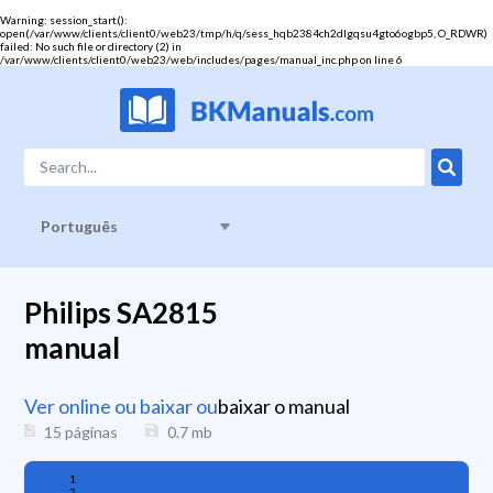
Warning
: session_start():
open(/var/www/clients/client0/web23/tmp/h/q/sess_hqb2384ch2dlgqsu4gto6ogbp5, O_RDWR)
failed: No such file or directory (2) in
/var/www/clients/client0/web23/web/includes/pages/manual_inc.php
on line
6
Português
Philips SA2815
manual
Ver online ou baixar ou
baixar o manual
15 páginas
0.7
mb
1
2