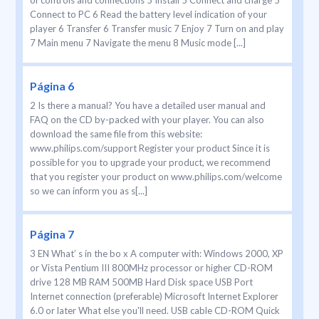
of controls and connections 5 Install 5 Connect and charge 5
Connect to PC 6 Read the battery level indication of your
player 6 Transfer 6 Transfer music 7 Enjoy 7 Turn on and play
7 Main menu 7 Navigate the menu 8 Music mode [...]
Página 6
2 Is there a manual? You have a detailed user manual and
FAQ on the CD by-packed with your player. You can also
download the same file from this website:
www.philips.com/support Register your product Since it is
possible for you to upgrade your product, we recommend
that you register your product on www.philips.com/welcome
so we can inform you as s[...]
Página 7
3 EN What’ s in the bo x A computer with: Windows 2000, XP
or Vista Pentium III 800MHz processor or higher CD-ROM
drive 128 MB RAM 500MB Hard Disk space USB Port
Internet connection (preferable) Microsoft Internet Explorer
6.0 or later What else you'll need. USB cable CD-ROM Quick