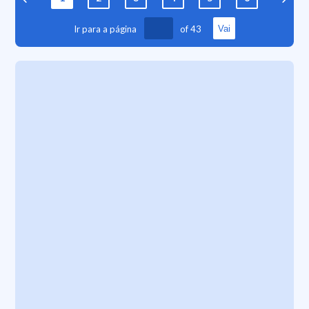
Ir para a página
of
43
Vai