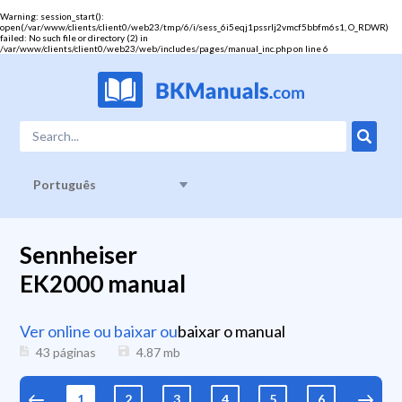
Warning
: session_start():
open(/var/www/clients/client0/web23/tmp/6/i/sess_6i5eqj1pssrlj2vmcf5bbfm6s1, O_RDWR)
failed: No such file or directory (2) in
/var/www/clients/client0/web23/web/includes/pages/manual_inc.php
on line
6
Português
Sennheiser
EK2000 manual
Ver online ou baixar ou
baixar o manual
43 páginas
4.87
mb
1
2
3
4
5
6
7