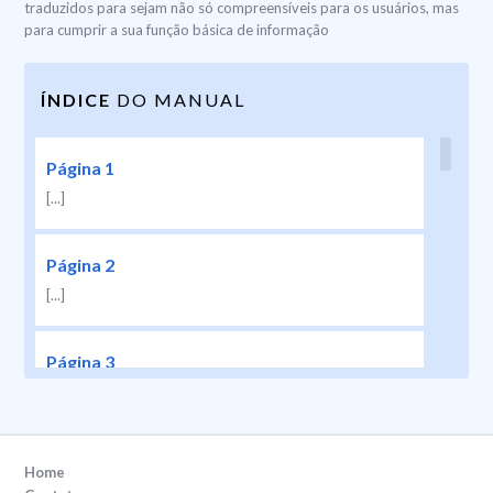
traduzidos para sejam não só compreensíveis para os usuários, mas
para cumprir a sua função básica de informação
ÍNDICE
DO MANUAL
Página 1
[...]
Página 2
[...]
Página 3
[...]
Página 4
Home
[...]