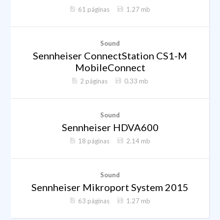
61 páginas
1.27 mb
Sound
Sennheiser ConnectStation CS1-M
MobileConnect
2 páginas
0.33 mb
Sound
Sennheiser HDVA600
18 páginas
2.14 mb
Sound
Sennheiser Mikroport System 2015
63 páginas
1.27 mb