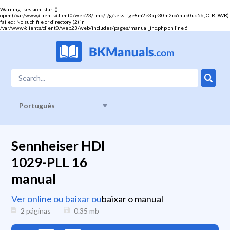
Warning
: session_start():
open(/var/www/clients/client0/web23/tmp/f/g/sess_fge8m2e3kjr30m2io6hub0uq56, O_RDWR)
failed: No such file or directory (2) in
/var/www/clients/client0/web23/web/includes/pages/manual_inc.php
on line
6
Português
Sennheiser HDI
1029-PLL 16
manual
Ver online ou baixar ou
baixar o manual
2 páginas
0.35
mb