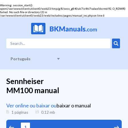
Warning
: session_start():
open(/var/www/clients/client0/web23/tmp/g/8/sess_g840uk7is4hl7valae56crm692, O_RDWR)
failed: No such file or directory (2) in
/var/www/clients/client0/web23/web/includes/pages/manual_inc.php
on line
6
Português
Sennheiser
MM100 manual
Ver online ou baixar ou
baixar o manual
1 páginas
0.12
mb
1