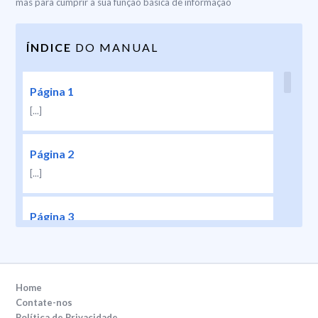
mas para cumprir a sua função básica de informação
ÍNDICE
DO MANUAL
Página 1
[...]
Página 2
[...]
Página 3
[...]
Página 4
Home
[...]
Contate-nos
Política de Privacidade