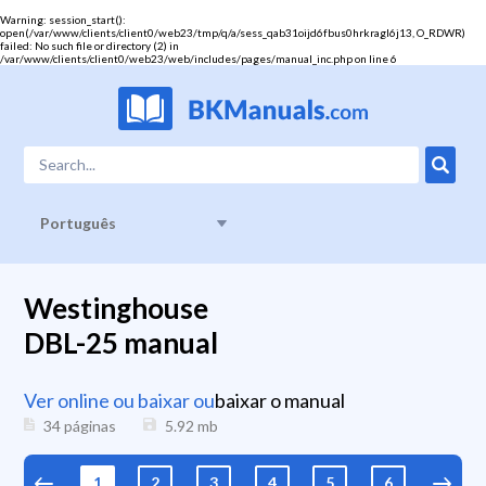
Warning
: session_start():
open(/var/www/clients/client0/web23/tmp/q/a/sess_qab31oijd6fbus0hrkragl6j13, O_RDWR)
failed: No such file or directory (2) in
/var/www/clients/client0/web23/web/includes/pages/manual_inc.php
on line
6
Português
Westinghouse
DBL-25 manual
Ver online ou baixar ou
baixar o manual
34 páginas
5.92
mb
1
2
3
4
5
6
7