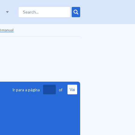
0 manual
Ir para a página
of
Vai