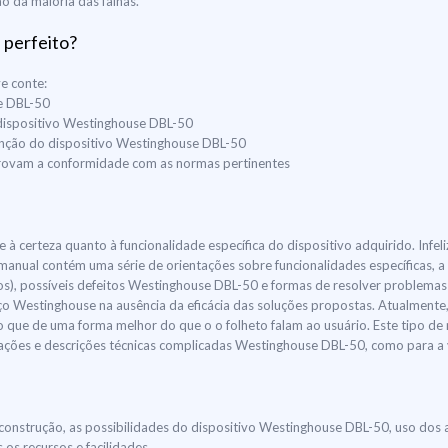
ão da maioria das falhas.
 perfeito?
e conte:
se DBL-50
 dispositivo Westinghouse DBL-50
tenção do dispositivo Westinghouse DBL-50
mprovam a conformidade com as normas pertinentes
 à certeza quanto à funcionalidade específica do dispositivo adquirido. Infe
manual contém uma série de orientações sobre funcionalidades específicas,
, possíveis defeitos Westinghouse DBL-50 e formas de resolver problemas 
 Westinghouse na ausência da eficácia das soluções propostas. Atualmente
o que de uma forma melhor do que o o folheto falam ao usuário. Este tipo de
icações e descrições técnicas complicadas Westinghouse DBL-50, como para a 
construção, as possibilidades do dispositivo Westinghouse DBL-50, uso dos 
os recursos e facilidades.