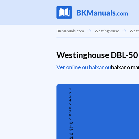
BKManuals.com
Westinghouse
Westi
Westinghouse DBL-50
Ver online ou baixar ou
baixar o ma
1
2
3
4
5
6
7
8
9
10
11
12
13
14