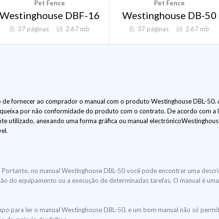
Pet Fence
Pet Fence
Westinghouse DBF-16
Westinghouse DB-50
37 páginas
2.67 mb
37 páginas
2.67 mb
 de fornecer ao comprador o manual com o produto Westinghouse DBL-50. A 
 queixa por não conformidade do produto com o contrato. De acordo com a 
te utilizado, anexando uma forma gráfica ou manual electrónicoWestinghouse
el.
uir. Portanto, no manual Westinghouse DBL-50 você pode encontrar uma descr
ilização do equipamento ou a execução de determinadas tarefas. O manual é um
mpo para ler o manual Westinghouse DBL-50, e um bom manual não só permite