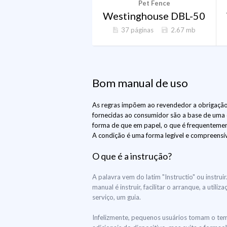
Pet Fence
Westinghouse DBL-50
37 páginas
2.67 mb
Bom manual de uso
As regras impõem ao revendedor a obrigação
fornecidas ao consumidor são a base de uma
forma de que em papel, o que é frequentemen
A condição é uma forma legível e compreensív
O que é a instrução?
A palavra vem do latim "Instructio" ou instr
manual é instruir, facilitar o arranque, a ut
serviço, um guia.
Infelizmente, pequenos usuários tomam o te