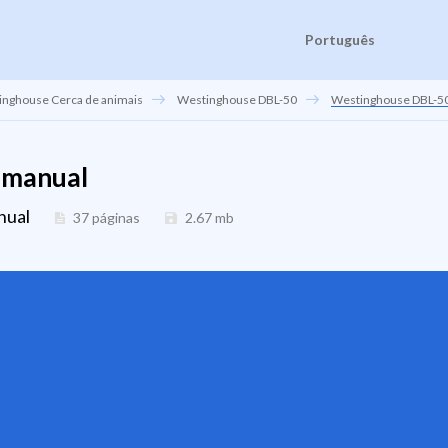
Português
nghouse Cerca de animais
Westinghouse DBL-50
Westinghouse DBL-5
 manual
nual
37 páginas
2.67
mb