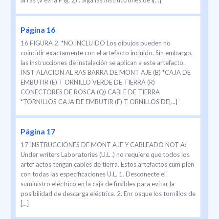
al ras (v ea la F ig. 2) . Siga las instrucciones de i[...]
Página 16
16 FIGURA 2. *NO INCLUIDO Los dibujos pueden no
coincidir exactamente con el artefacto incluido. Sin embargo,
las instrucciones de instalación se aplican a este artefacto.
INST ALACION AL RAS BARRA DE MONT AJE (B) *CAJA DE
EMBUTIR (E) T ORNILLO VERDE DE TIERRA (R)
CONECTORES DE ROSCA (Q) CABLE DE TIERRA
*TORNILLOS CAJA DE EMBUTIR (F) T ORNILLOS DE[...]
Página 17
17 INSTRUCCIONES DE MONT AJE Y CABLEADO NOT A:
Under writers Laboratories (U.L .) no requiere que todos los
artef actos tengan cables de tierra. Estos artefactos cum plen
con todas las especificaciones U.L. 1. Desconecte el
suministro eléctrico en la caja de fusibles para evitar la
posibilidad de descarga eléctrica. 2. Enr osque los tornillos de
[...]