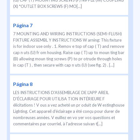
(G) CAP (T) MOUNTING SCREWS (P) NIPPLE (W) COUPLING
(X) *OUTLET BOX SCREWS (F) MO[...]
Página 7
7 MOUNTING AND WIRING INSTRUCTIONS (SEMI-FLUSH)
FIXTURE ASSEMBL Y INSTRUCTIONS W arning: This fixture
is for indoor use only . 1. Remov e top of cap ( T) and remove
cap n uts (U) fr om housing. Raise cap ( T) up to moun ting bar
(B) allowing moun ting screws (P) to pr otrude through holes
in cap (T ) , then secure with cap n uts (U) (see fig. 2) . [...]
Página 8
LES INSTRUCTIONS D'ASSEMBLAGE DE L'APP AREIL
D'ÉCLAIRAGE POUR UTILISA TION INTÉRIEURE F
élicitations ! V ous a vez acheté un pr oduit de W estinghouse
Lighting. Cet appareil d'éclairage a été conçu pour durer de
nombreuses années. V euillez en vo yer vos questions et
commentaires par courriel, à l'adresse suivan t[...]