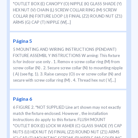
*OUTLET BOX (E) CANOPY (O) NIPPLE (K) GLASS SHADE (Y)
HEX NUT (V) CHAIN (L) SCREW COLLAR RING (M) SCREW
COLLAR (N) FIXTURE LOOP (J) FINIAL (Z2) ROUND NUT (Z1)
ARMS (G) CAP (T) NIPPLE (W[...]
Página 5
5 MOUNTING AND WIRING INSTRUCTIONS (PENDANT)
FIXTURE ASSEMBL Y INSTRUCTIONS W arning: This fixture
is for indoor use only . 1. Remov e screw collar ring (M) from
screw collar (N) . 2. Secure screw collar (N) to mounting nipple
( A) (see fig. 1). 3. Raise canopy (O) ov er screw collar (N) and
secure with screw collar ring (M) . 4. Thread hex nut ( V[...]
Página 6
6 FIGURE 2. *NOT SUPPLIED Line art shown may not exactly
match the fixture enclosed. However , the installation
instructions do apply to this fixture. FLUSH MOUNT
*OUTLET BOX (E) LOCK W ASHER (C) GLASS SHADE (Y) CAP
NUTS (U) HEX NUT (V) FINIAL (Z2) ROUND NUT (Z1) ARMS