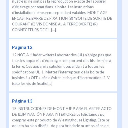
illustré ici ne soit pas la reproduction exacte de l’appareil
d’éclairage contenu dans la boîte. Les instructions
d’installation demeurent cependant valables. MONT AGE
ENCASTRE BARRE DE FIXA TION (B) *BOITE DE SORTIE DE
COURANT (E) VIS DE MISE AL A TERRE (VERTE) (R)
CONNECTEURS DE FIL [...]
Página 12
12 NOT A : Under writers Laboratories (UL) n’e xige pas que
tous les appareils d’éclairag e com portent des fils de mise à
la terre. Ces appareils satisfon t cependan t à toutes les
spécifications UL. 1. Mettez l’interrupteur de la boîte de
fusibles à « OFF » afin d’éviter le risque d’électrocution. 2. V
issez les vis de fixatio[...]
Página 13
13 INSTRUCCIONES DE MONT AJE P ARA EL ARTEF ACTO
DE ILUMINACIÓN P ARA INTERIORES Le felicitamos por
comprar este pr oducto de W estinghouse Lighting. Este pr
oducto ha sido diseña- do para brindarle m uchos años de