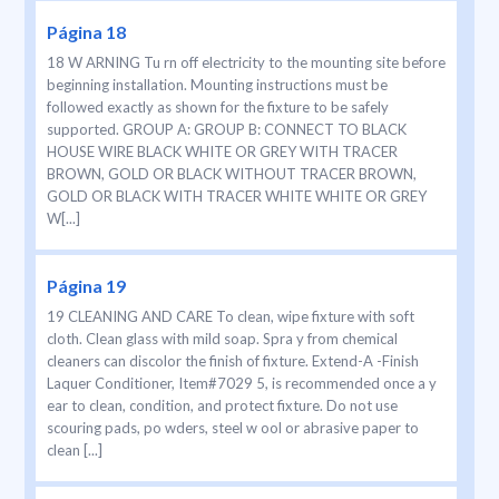
Página 18
18 W ARNING Tu rn off electricity to the mounting site before
beginning installation. Mounting instructions must be
followed exactly as shown for the fixture to be safely
supported. GROUP A: GROUP B: CONNECT TO BLACK
HOUSE WIRE BLACK WHITE OR GREY WITH TRACER
BROWN, GOLD OR BLACK WITHOUT TRACER BROWN,
GOLD OR BLACK WITH TRACER WHITE WHITE OR GREY
W[...]
Página 19
19 CLEANING AND CARE To clean, wipe fixture with soft
cloth. Clean glass with mild soap. Spra y from chemical
cleaners can discolor the finish of fixture. Extend-A -Finish
Laquer Conditioner, Item#7029 5, is recommended once a y
ear to clean, condition, and protect fixture. Do not use
scouring pads, po wders, steel w ool or abrasive paper to
clean [...]