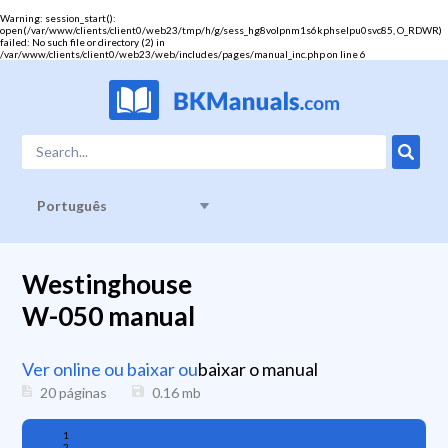
Warning
: session_start():
open(/var/www/clients/client0/web23/tmp/h/g/sess_hg8volpnm1s6kphselpu0svc85, O_RDWR)
failed: No such file or directory (2) in
/var/www/clients/client0/web23/web/includes/pages/manual_inc.php
on line
6
Português
Westinghouse
W-050 manual
Ver online ou baixar ou
baixar o manual
20 páginas
0.16
mb
1
2