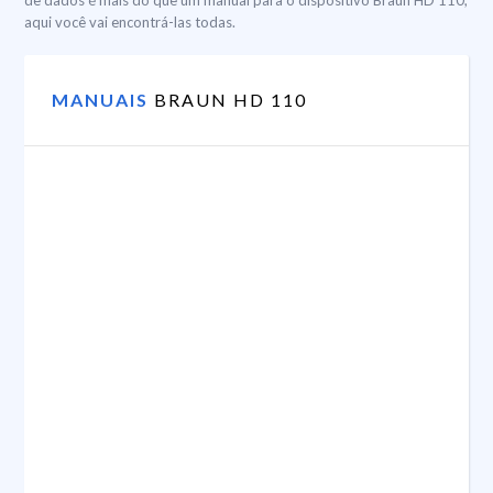
de dados é mais do que um manual para o dispositivo Braun HD 110,
aqui você vai encontrá-las todas.
MANUAIS
BRAUN HD 110