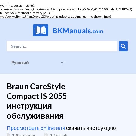
Warning
: session_start():
open(/var/www/clients/client0/web23/tmp/n/1/sess_n1tcg6d8al0gi2if1398fbuhd2, O_RDWR)
failed: No such file or directory (2) in
/var/www/clients/client0/web23/web/includes/pages/manual_inc.php
on line
6
Русский
Braun CareStyle
Compact IS 2055
инструкция
обслуживания
Просмотреть online или
скачать инструкцию
130 страниц
10.65
mb