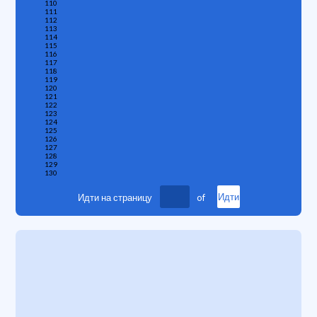
110
111
112
113
114
115
116
117
118
119
120
121
122
123
124
125
126
127
128
129
130
Идти на страницу
of
Идти