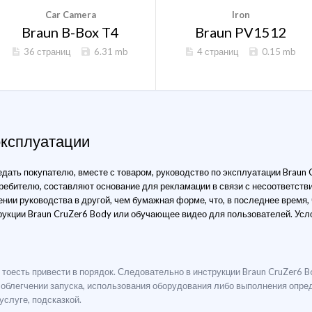
Car Camera
Iron
Braun B-Box T4
Braun PV1512
36 страниц
6.31 mb
4 страниц
0.15 mb
эксплуатации
дать покупателю, вместе с товаром, руководство по эксплуатации Braun 
ебителю, составляют основание для рекламации в связи с несоответстви
нии руководства в другой, чем бумажная форме, что, в последнее время,
кции Braun CruZer6 Body или обучающее видео для пользователей. Усло
", тоесть привести в порядок. Следовательно в инструкции Braun CruZer6 
 облегчении запуска, использования оборудования либо выполнения опре
слуге, подсказкой.