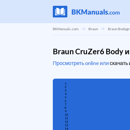
BKManuals.com
Braun
Braun Bodyg
Braun CruZer6 Body
Просмотреть online или
скачать
1
2
3
4
5
6
7
8
9
10
11
12
13
14