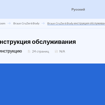
Русский
room
Braun CruZer6 Body
Braun CruZer6 Body инструкция обслужива
 инструкция обслуживания
 инструкцию
24 страниц
N/A