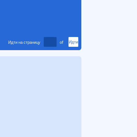
Идти на страницу
of
Идти