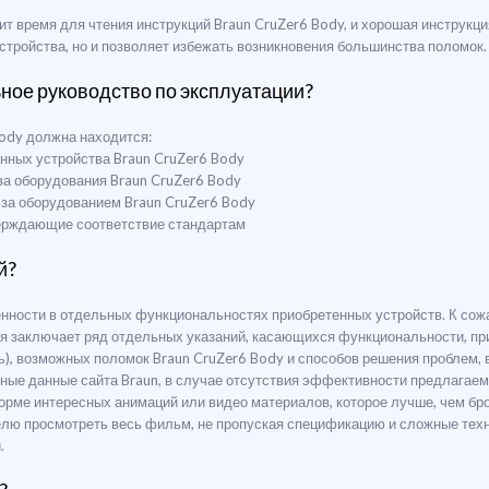
 время для чтения инструкций Braun CruZer6 Body, и хорошая инструкция
тройства, но и позволяет избежать возникновения большинства поломок.
ьное руководство по эксплуатации?
Body должна находится:
нных устройства Braun CruZer6 Body
тва оборудования Braun CruZer6 Body
а за оборудованием Braun CruZer6 Body
верждающие соответствие стандартам
й?
ренности в отдельных функциональностях приобретенных устройств. К сож
я заключает ряд отдельных указаний, касающихся функциональности, пр
ть), возможных поломок Braun CruZer6 Body и способов решения проблем,
есные данные сайта Braun, в случае отсутствия эффективности предлагае
орме интересных анимаций или видео материалов, которое лучше, чем б
елю просмотреть весь фильм, не пропуская спецификацию и сложные техн
.