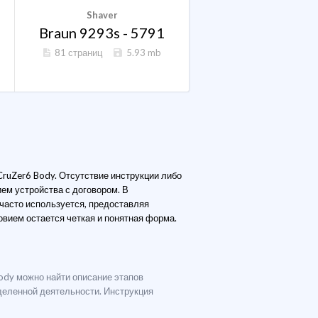
Shaver
Braun 9293s - 5791
81 страниц
5.93 mb
CruZer6 Body. Отсутствие инструкции либо
ем устройства с договором. В
 часто используется, предоставляя
вием остается четкая и понятная форма.
Body можно найти описание этапов
деленной деятельности. Инструкция