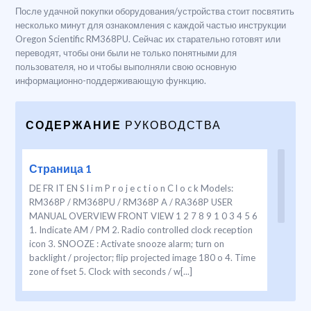
После удачной покупки оборудования/устройства стоит посвятить
несколько минут для ознакомления с каждой частью инструкции
Oregon Scientific RM368PU. Сейчас их старательно готовят или
переводят, чтобы они были не только понятными для
пользователя, но и чтобы выполняли свою основную
информационно-поддерживающую функцию.
СОДЕРЖАНИЕ
РУКОВОДСТВА
Страница 1
DE FR IT EN S l i m P r o j e c t i o n C l o c k Models:
RM368P / RM368PU / RM368P A / RA368P USER
MANUAL OVERVIEW FRONT VIEW 1 2 7 8 9 1 0 3 4 5 6
1. Indicate AM / PM 2. Radio controlled clock reception
icon 3. SNOOZE : Activate snooze alarm; turn on
backlight / projector; ﬂip projected image 180 o 4. Time
zone of fset 5. Clock with seconds / w[...]