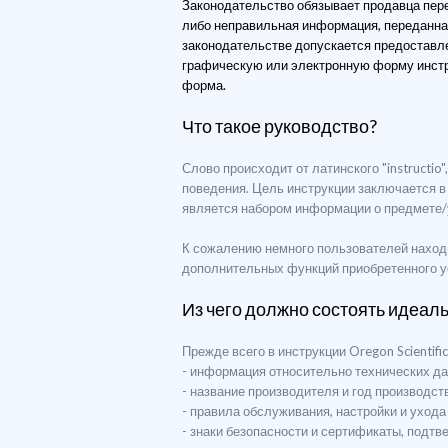
Законодательство обязывает продавца перед
либо неправильная информация, переданная
законодательстве допускается предоставле
графическую или электронную форму инстру
форма.
Что такое руководство?
Слово происходит от латинского "instructio
поведения. Цель инструкции заключается в
является набором информации о предмете/у
К сожалению немного пользователей находит
дополнительных функций приобретенного ус
Из чего должно состоять идеал
Прежде всего в инструкции Oregon Scientif
- информация относительно технических да
- название производителя и год производст
- правила обслуживания, настройки и ухода
- знаки безопасности и сертификаты, подт