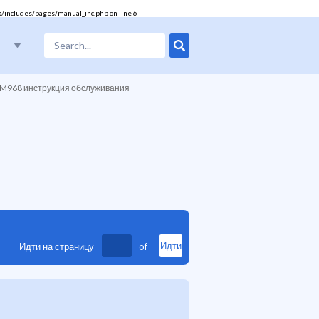
/includes/pages/manual_inc.php
on line
6
c RM968 инструкция обслуживания
Идти на страницу
of
Идти