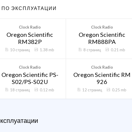
 ПО ЭКСПЛУАТАЦИИ
Clock Radio
Clock Radio
Oregon Scientific
Oregon Scientific
RM382P
RM888PA
10 страниц
1.38 mb
8 страниц
0.21 mb
Clock Radio
Clock Radio
Oregon Scientific PS-
Oregon Scientific RM
S02/PS-S02U
926
18 страниц
0.12 mb
12 страниц
0.25 mb
эксплуатации