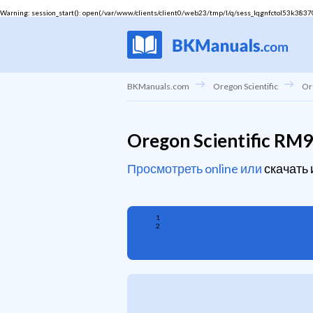
Warning
: session_start(): open(/var/www/clients/client0/web23/tmp/l/q/sess_lqgnfctol53k38370r
BKManuals.com
Oregon Scientific
Or
Oregon Scientific R
Просмотреть online или
скачать
1
2