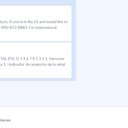
. If you’re in the US and would like to
1-800-853-8883. For international
(FIG 1) 1 4 6 7 8 5 3 2 1. Sensores
a 3. : indicador de recepción de la señal
пасна