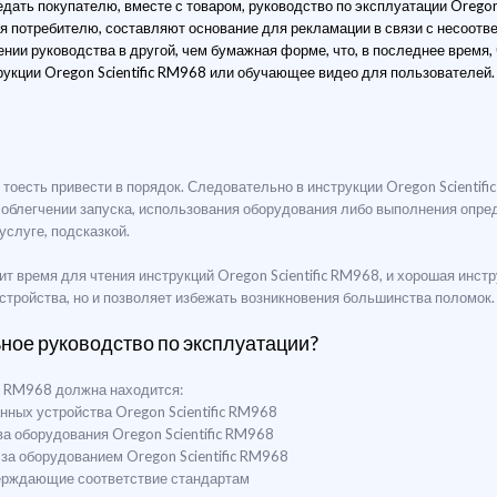
ать покупателю, вместе с товаром, руководство по эксплуатации Oregon 
 потребителю, составляют основание для рекламации в связи с несоотве
нии руководства в другой, чем бумажная форме, что, в последнее время,
кции Oregon Scientific RM968 или обучающее видео для пользователей. 
", тоесть привести в порядок. Следовательно в инструкции Oregon Scienti
 облегчении запуска, использования оборудования либо выполнения опре
слуге, подсказкой.
 время для чтения инструкций Oregon Scientific RM968, и хорошая инстр
тройства, но и позволяет избежать возникновения большинства поломок.
ьное руководство по эксплуатации?
ic RM968 должна находится:
нных устройства Oregon Scientific RM968
ва оборудования Oregon Scientific RM968
 за оборудованием Oregon Scientific RM968
верждающие соответствие стандартам