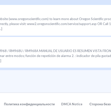
e (www.oregonscientiﬁc.com) to learn more about Oregon Scientiﬁc products
ectly, please visit: www2.oregonscientiﬁc.com/service/support.asp OR Call 
.]
RM968 / RM968U / RM968A MANUAL DE USUARIO ES RESUMEN VISTA FRONTAL 
nar entre modos; función de repetición de alarma 2. : indicador de pila gastad
]
Политика конфиденциальности
DMCA Notice
Сторона безо