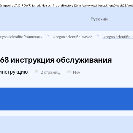
mgsohep7, O_RDWR) failed: No such file or directory (2) in
/var/www/clients/client0/web23/web
Русский
egon Scientific Радиочасы
Oregon Scientific RM968
Oregon Scientifi
M968 инструкция обслуживания
 инструкцию
2 страниц
N/A