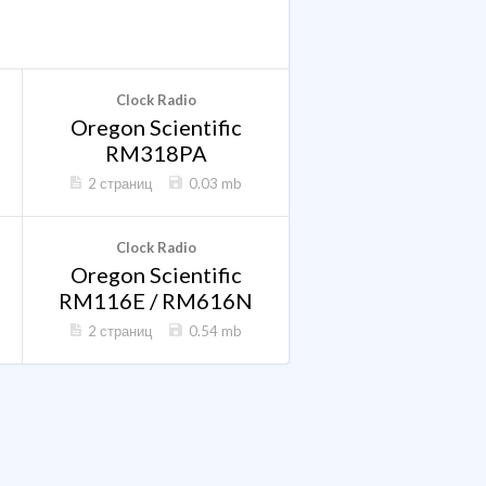
Clock Radio
Oregon Scientific
RM318PA
2 страниц
0.03 mb
Clock Radio
Oregon Scientific
RM116E / RM616N
2 страниц
0.54 mb