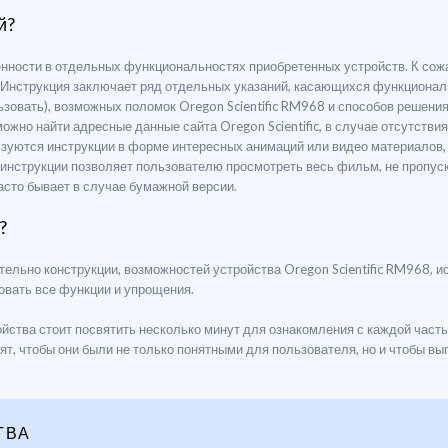
й?
ренности в отдельных функциональностях приобретенных устройств. К со
. Инструкция заключает ряд отдельных указаний, касающихся функционал
льзовать), возможных поломок Oregon Scientific RM968 и способов решен
 можно найти адресные данные сайта Oregon Scientific, в случае отсутст
зуются инструкции в форме интересных анимаций или видео материалов,
 инструкции позволяет пользователю просмотреть весь фильм, не пропу
часто бывает в случае бумажной версии.
?
тельно конструкции, возможностей устройства Oregon Scientific RM968, 
вать все функции и упрощения.
ства стоит посвятить несколько минут для ознакомления с каждой частью
дят, чтобы они были не только понятными для пользователя, но и чтобы 
ТВА