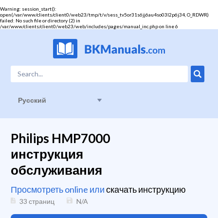
Warning
: session_start():
open(/var/www/clients/client0/web23/tmp/t/v/sess_tv5or31s6jj6au4so03l2p6j34, O_RDWR)
failed: No such file or directory (2) in
/var/www/clients/client0/web23/web/includes/pages/manual_inc.php
on line
6
Русский
Philips HMP7000
инструкция
обслуживания
Просмотреть online или
скачать инструкцию
33 страниц
N/A