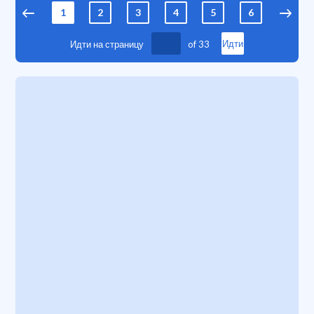
1
2
3
4
5
6
7
Идти на страницу
of
33
Идти