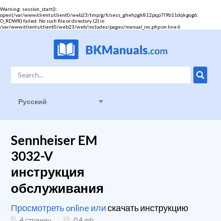
Warning
: session_start():
open(/var/www/clients/client0/web23/tmp/g/h/sess_ghehpgk812pqp7l9b11dqkgog6,
O_RDWR) failed: No such file or directory (2) in
/var/www/clients/client0/web23/web/includes/pages/manual_inc.php
on line
6
Русский
Sennheiser EM
3032-V
инструкция
обслуживания
Просмотреть online или
скачать инструкцию
4 страниц
0.4
mb