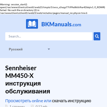
Warning
: session_start():
open(/var/www/clients/client0/web23/tmp/o/3/sess_o3uqp77t99s686b9sa42blqtv1, O_RDWR)
failed: No such file or directory (2) in
/var/www/clients/client0/web23/web/includes/pages/manual_inc.php
on line
6
Русский
Sennheiser
MM450-X
инструкция
обслуживания
Просмотреть online или
скачать инструкцию
1 страниц
0.12
mb