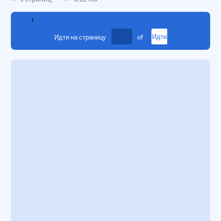
1
Идти на страницу
of
Идти