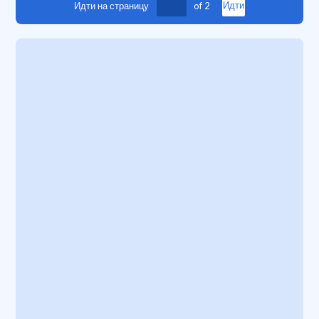
Идти на страницу
of
2
Идти