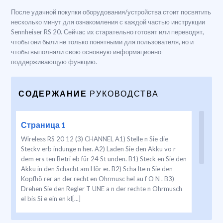
После удачной покупки оборудования/устройства стоит посвятить
несколько минут для ознакомления с каждой частью инструкции
Sennheiser RS 20. Сейчас их старательно готовят или переводят,
чтобы они были не только понятными для пользователя, но и
чтобы выполняли свою основную информационно-
поддерживающую функцию.
СОДЕРЖАНИЕ
РУКОВОДСТВА
Страница 1
Wireless RS 20 12 (3) CHANNEL A1) Stelle n Sie die
Steckv erb indunge n her. A2) Laden Sie den Akku vo r
dem ers ten Betri eb für 24 St unden. B1) Steck en Sie den
Akku in den Schacht am Hör er. B2) Scha lte n Sie den
Kopfhö rer an der recht en Ohrmusc hel au f O N . B3)
Drehen Sie den Regler T UNE a n der rechte n Ohrmusch
el bis Si e ein en kl[...]