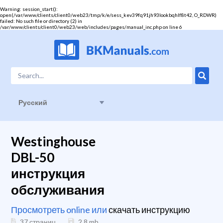
Warning
: session_start():
open(/var/www/clients/client0/web23/tmp/k/e/sess_kev39fq91jh93lookbqhlf8t42, O_RDWR)
failed: No such file or directory (2) in
/var/www/clients/client0/web23/web/includes/pages/manual_inc.php
on line
6
Русский
Westinghouse
DBL-50
инструкция
обслуживания
Просмотреть online или
скачать инструкцию
37 страниц
2.8
mb