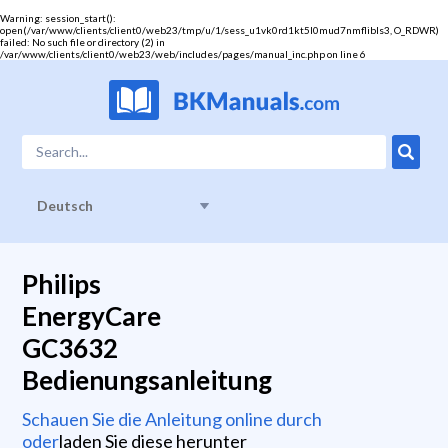
Warning
: session_start():
open(/var/www/clients/client0/web23/tmp/u/1/sess_u1vk0rd1kt5l0mud7nmflibls3, O_RDWR)
failed: No such file or directory (2) in
/var/www/clients/client0/web23/web/includes/pages/manual_inc.php
on line
6
Deutsch
Philips
EnergyCare
GC3632
Bedienungsanleitung
Schauen Sie die Anleitung online durch
oder
laden Sie diese herunter