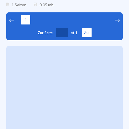
1 Seiten
0.05
mb
1
Zur Seite
of
1
Zur