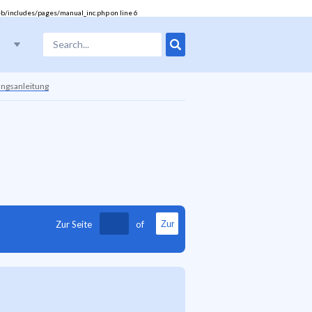
b/includes/pages/manual_inc.php
on line
6
ngsanleitung
Zur Seite
of
Zur