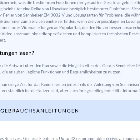
 Sicherheit, was die bestimmten Funktionen der gekauften Geräte angeht. Leid
g beinhaltet eine Reihe von Hinweisen bezüglich bestimmter Funktionen, Sich
ler Fehler von Sennheiser EM 3032-V und Lösungsarten für Probleme, die wäh
ktnummer zum Service Sennheiser finden, wenn die vorgeschlagenen Lösungen 
ionen oder Videoanleitungen an Popularität, die den Nutzer besser anspreche
nze Video anschaut, ohne die spezifizierten und komplizierten technischen Be
ert.
tungen lesen?
lem die Antwort über den Bau sowie die Möglichkeiten des Geräts Sennheiser
 die erlauben, jegliche Funktionen und Bequemlichkeiten zu nutzen.
man einige Zeit für das Kennenlernen jedes Teils der Anleitung von Sennheise
r verständlich für die Nutzer sind, aber auch ihre grundliegende Hilfs-Informat
 GEBRAUCHSANLEITUNGEN
s Receivers Gen eral F eatu re s Up to 32 programmable receiving frequenci