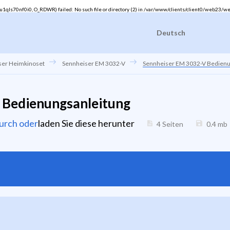
ls70nf0i0, O_RDWR) failed: No such file or directory (2) in
/var/www/clients/client0/web23/we
Deutsch
ser Heimkinoset
Sennheiser EM 3032-V
Sennheiser EM 3032-V Bedienu
 Bedienungsanleitung
durch oder
laden Sie diese herunter
4 Seiten
0.4
mb