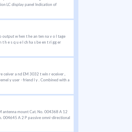
on LC display panel Indication of
udio output w hen t he an ten na v o l tage
t h e s q u e l ch ha s be en t ri gg er
 ceiver a nd EM 3032 t win r eceiver ,
 tremel y user - friend l y . Combined with a
M antenna mount Cat. No. 004368 A 12
No. 004645 A 2 P passive omni-directional