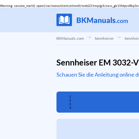
Warning
: session_start(): open(/var/www/clients/client0/web23/tmp/g/k/sess_gk15fdpvsf8q3mu1q
BKManuals.com
Sennheiser
Sennhei
Sennheiser EM 3032-V
Schauen Sie die Anleitung online 
1
2
3
4