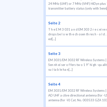
24 MHz (UHF) or 7 MHz (VHF) HiDyn plus ™ 
transmitter battery status (only with Senn[.
Seite 2
T h e E M 3 031 a n d EM 303 2 r e c ei ve rs 
drops be l o w th e ch osen th res h - o l d .
ed[...]
Seite 3
EM 3031/EM 3032 RF Wireless Systems | 300
Sen nh ei ser o f fers tw o 1 9” hi gh -qu ali
su i ta b le ha n[...]
Seite 4
EM 3031/EM 3032 RF Wireless Systems | 
AD UHF a ctive directional antenna (for -
antenna (for -V) Cat. No. 003533 GZA 1036