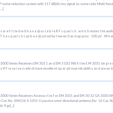
noise reduction system with 117 dB(A) rms signal-to-noise ratio Multi-functi
..]
ar e f i t te d w it h a n a dj us t a b l e R F s q ue l c h , w h ic h mutes t he a
 T h e s q ue l c h c an b e a dj ust ed be t we en 0 an d ap prox . 100 µV . W h en 
0 Series Receivers EM 303 1 an d EM 3 032 Wit h t he E M 3031 sin g l e re
t y R F re ce i ve rs whi ch have excelle nt op er ati onal reli abilit y an d are ex
3000 Series Receivers Accesso ri es f or EM 3031 and EM 30 32 GA 3030 A
U) Cat. No. 004156 A 1031-U passive omni-directional antenna (for -U) Cat. 
-9 gr[...]