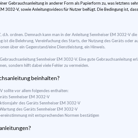
ner Gebrauchsanleitung in anderer Form als Papierform zu, was letztens sehr
M 3032-V, sowie Anleitungsvideos für Nutzer beifügt. Die Bedingung ist, dass i
”, d.h. ordnen. Demnach kann man in der Anleitung Sennheiser EM 3032-V die
g ist die Belehrung, Vereinfachung des Starts, der Nutzung des Geräts oder 
onen über ein Gegenstand/eine Dienstleistung, ein Hinweis.
r Gebrauchsanleitung Sennheiser EM 3032-V. Eine gute Gebrauchsanleitung erla
n, sondern hilft dabei viele Fehler zu vermeiden.
uchsanleitung beinhalten?
sollte vor allem folgendes enthalten:
Geräts Sennheiser EM 3032-V
ktionsjahr des Geräts Sennheiser EM 3032-V
d Wartung des Geräts Sennheiser EM 3032-V
e Übereinstimmung mit entsprechenden Normen bestätigen
anleitungen?