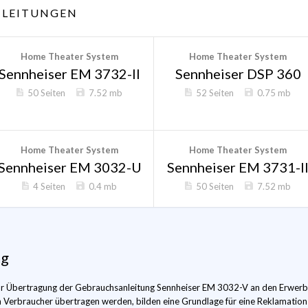
LEITUNGEN
Home Theater System
Home Theater System
Sennheiser EM 3732-II
Sennheiser DSP 360
50 Seiten
7.52 mb
52 Seiten
0.75 mb
Home Theater System
Home Theater System
Sennheiser EM 3032-U
Sennheiser EM 3731-I
4 Seiten
0.4 mb
50 Seiten
7.52 mb
ng
 zur Übertragung der Gebrauchsanleitung Sennheiser EM 3032-V an den Erwerb
m Verbraucher übertragen werden, bilden eine Grundlage für eine Reklamatio