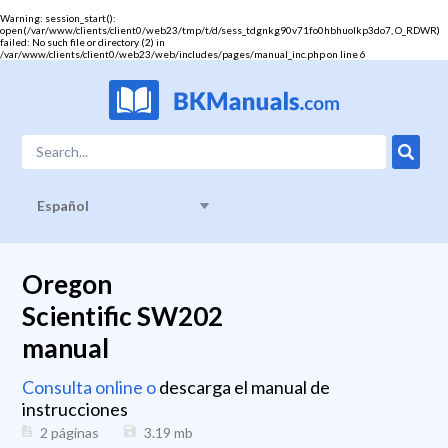
Warning
: session_start():
open(/var/www/clients/client0/web23/tmp/t/d/sess_tdgnkg90v71fo0hbhuolkp3do7, O_RDWR)
failed: No such file or directory (2) in
/var/www/clients/client0/web23/web/includes/pages/manual_inc.php
on line
6
Español
Oregon
Scientific SW202
manual
Consulta online o
descarga el manual de
instrucciones
2 páginas
3.19
mb