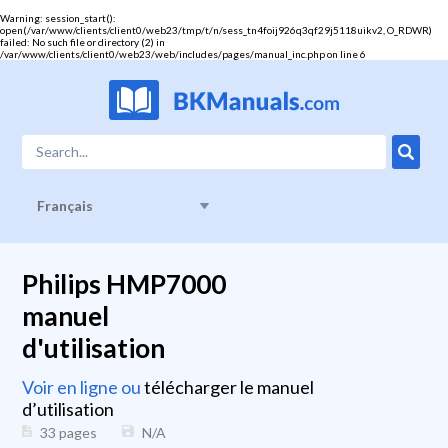
Warning
: session_start():
open(/var/www/clients/client0/web23/tmp/t/n/sess_tn4foij926q3qf29j5118uikv2, O_RDWR)
failed: No such file or directory (2) in
/var/www/clients/client0/web23/web/includes/pages/manual_inc.php
on line
6
Français
Philips HMP7000
manuel
d'utilisation
Voir en ligne ou
télécharger le manuel
d’utilisation
33 pages
N/A