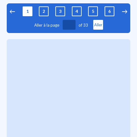
1
2
3
4
5
6
7
Aller à la page
of
33
Aller