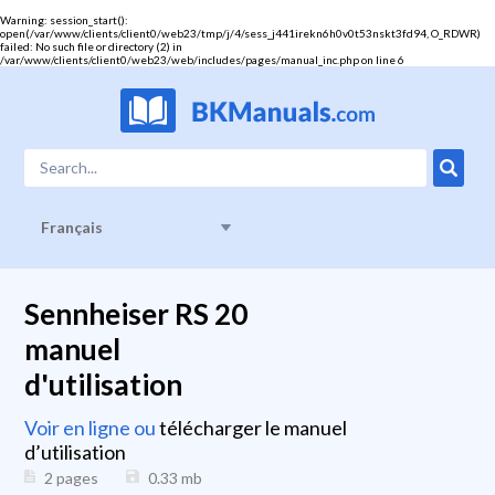
Warning
: session_start():
open(/var/www/clients/client0/web23/tmp/j/4/sess_j441irekn6h0v0t53nskt3fd94, O_RDWR)
failed: No such file or directory (2) in
/var/www/clients/client0/web23/web/includes/pages/manual_inc.php
on line
6
Français
Sennheiser RS 20
manuel
d'utilisation
Voir en ligne ou
télécharger le manuel
d’utilisation
2 pages
0.33
mb