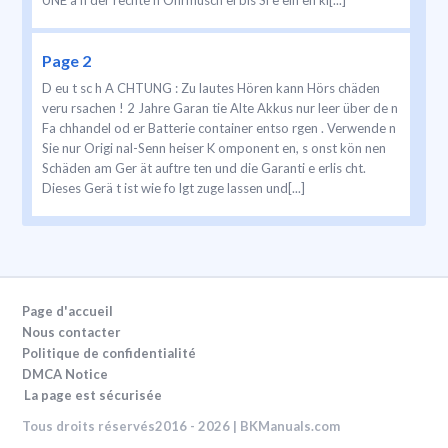
UNE a n der rechte n Ohrmusch el bis Si e ein en kl[...]
Page 2
D eu t sc h A CHTUNG : Zu lautes Hören kann Hörs chäden
veru rsachen ! 2 Jahre Garan tie Alte Akkus nur leer über de n
Fa chhandel od er Batterie container entso rgen . Verwende n
Sie nur Origi nal-Senn heiser K omponent en, s onst kön nen
Schäden am Ger ät auftre ten und die Garanti e erlis cht.
Dieses Gerä t ist wie fo lgt zuge lassen und[...]
Page d'accueil
Nous contacter
Politique de confidentialité
DMCA Notice
La page est sécurisée
Tous droits réservés2016 - 2026 | BKManuals.com