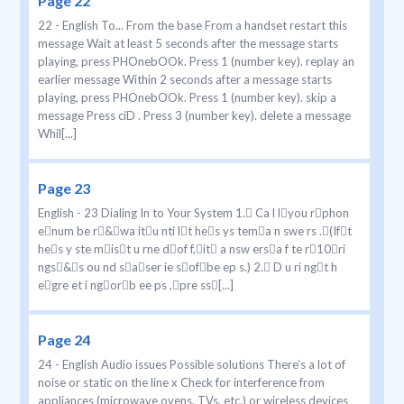
Page 22
22 - English To... From the base From a handset restart this
message Wait at least 5 seconds after the message starts
playing, press PHOnebOOk. Press 1 (number key). replay an
earlier message Within 2 seconds after a message starts
playing, press PHOnebOOk. Press 1 (number key). skip a
message Press ciD . Press 3 (number key). delete a message
Whil[...]
Page 23
English - 23 Dialing In to Your System 1. Ca l lyou rphon
enum be r&wa itu nti lt hes ys tema n swe rs .(Ift
hes y ste mist u rne dof f,it a nsw ersa f te r10ri
ngs&s ou nd saser ie sofbe ep s.) 2. D u ri ngt h
egre et i ngorb ee ps ,pre ss[...]
Page 24
24 - English Audio issues Possible solutions There’s a lot of
noise or static on the line x Check for interference from
appliances (microwave ovens, TVs, etc.) or wireless devices