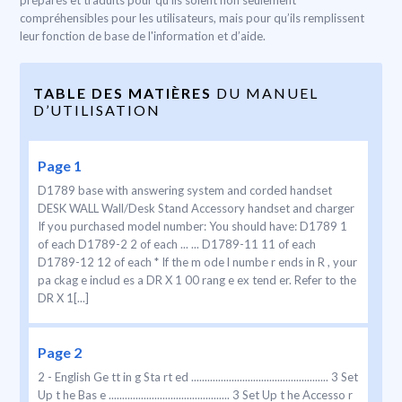
préparés et traduits pour qu'ils soient non seulement
compréhensibles pour les utilisateurs, mais pour qu’ils remplissent
leur fonction de base de l'information et d’aide.
TABLE DES MATIÈRES
DU MANUEL
D’UTILISATION
Page 1
D1789 base with answering system and corded handset
DESK WALL Wall/Desk Stand Accessory handset and charger
If you purchased model number: You should have: D1789 1
of each D1789-2 2 of each ... ... D1789-11 11 of each
D1789-12 12 of each * If the m ode l numbe r ends in R , your
pa ckag e includ es a DR X 1 00 rang e ex tend er. Refer to the
DR X 1[...]
Page 2
2 - English Ge tt in g Sta rt ed ................................................... 3 Set
Up t he Bas e ............................................. 3 Set Up t he Accesso r