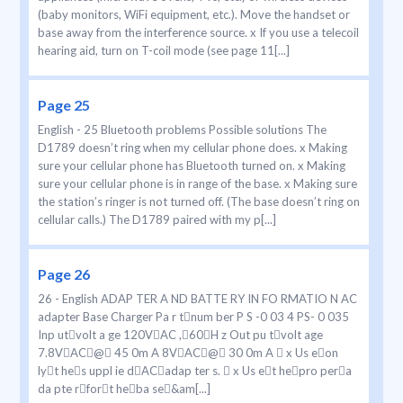
(baby monitors, WiFi equipment, etc.). Move the handset or
base away from the interference source. x If you use a telecoil
hearing aid, turn on T-coil mode (see page 11[...]
Page 25
English - 25 Bluetooth problems Possible solutions The
D1789 doesn’t ring when my cellular phone does. x Making
sure your cellular phone has Bluetooth turned on. x Making
sure your cellular phone is in range of the base. x Making sure
the station’s ringer is not turned off. (The base doesn’t ring on
cellular calls.) The D1789 paired with my p[...]
Page 26
26 - English ADAP TER A ND BATTE RY IN FO RMATIO N AC
adapter Base Charger Pa r tnum ber P S -0 03 4 PS- 0 035
Inp utvolt a ge 120VAC ,60H z Out pu tvolt age
7.8VAC@ 45 0m A 8VAC@ 30 0m A  x Us eon
lyt hes uppl ie dACadap ter s.  x Us et hepro pera
da pte rfort heba se&am[...]