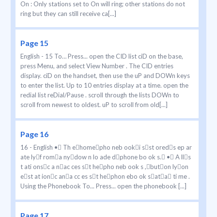
On : Only stations set to On will ring; other stations do not
ring but they can still receive ca[...]
Page 15
English - 15 To… Press... open the CID list ciD on the base,
press Menu, and select View Number . The CID entries
display. ciD on the handset, then use the uP and DOWn keys
to enter the list. Up to 10 entries display at a time. open the
redial list reDial/Pause . scroll through the lists DOWn to
scroll from newest to oldest. uP to scroll from old[...]
Page 16
16 - English • Th ehomepho neb ooki sst oreds ep ar
ate lyf roma nydow n lo ade dphone bo ok s. • A lls
t ati onsc a nac ces st hepho neb ook s ,buton lyon
est at ionc ana cc es st hephon ebo ok sata ti me .
Using the Phonebook To... Press... open the phonebook [...]
Page 17