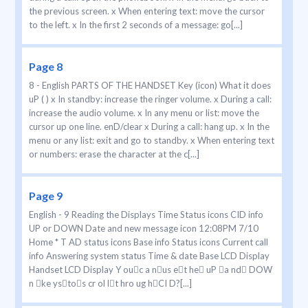
the previous screen. x When entering text: move the cursor
to the left. x In the first 2 seconds of a message: go[...]
Page 8
8 - English PARTS OF THE HANDSET Key (icon) What it does
uP ( ) x In standby: increase the ringer volume. x During a call:
increase the audio volume. x In any menu or list: move the
cursor up one line. enD/clear x During a call: hang up. x In the
menu or any list: exit and go to standby. x When entering text
or numbers: erase the character at the c[...]
Page 9
English - 9 Reading the Displays Time Status icons CID info
UP or DOWN Date and new message icon 12:08PM 7/10
Home * T AD status icons Base info Status icons Current call
info Answering system status Time & date Base LCD Display
Handset LCD Display Y ouc a nus et he uP a nd DOW
n ke ystos cr ol lt hro ug hCI D?[...]