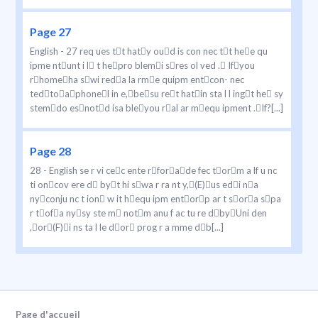
Page 27
English - 27 req ues tt haty oud is con nec tt hee qu
ipme ntunt i l t hepro blemi sres ol ved . Ifyou
rhomeha swi reda la rme quipm entcon- nec
tedtoaphonel in e,besu ret hatin sta l l ingt he sy
stemdo esnotd isa bleyou ral ar mequ ipment .If?[...]
Page 28
28 - English se r vi cec ente rforade fec torm a lf u nc
ti oncov ere d byt hi swa r ra nt y,(E)us edi na
nyconju nc t ion w it hequ ipm entorp ar t sora spa
r tofa nysy ste m notm anu f ac tu re dbyUni den
,or(F)i ns ta l le dor prog r a mme db[...]
Page d'accueil