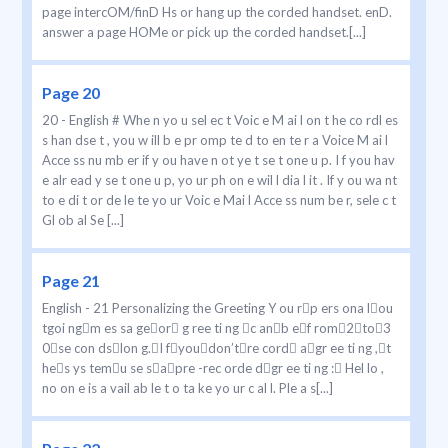
page intercOM/finD Hs or hang up the corded handset. enD.
answer a page HOMe or pick up the corded handset.[...]
Page 20
20 - English # Whe n yo u sel ec t Voic e M ai l on t he co rdl es
s han dse t , you w ill b e pr omp te d to en te r a Voice M ai l
Acce ss nu mb er if y ou have n ot ye t se t one u p. I f you hav
e alr ead y se t one u p, yo ur ph on e wil l dia l it . If y ou wa nt
to e di t or de le te yo ur Voic e Mai l Acce ss num be r, sele c t
Gl ob al Se [...]
Page 21
English - 21 Personalizing the Greeting Y ou rp ers ona lou
tgoi ngm es sa geor g ree ti ng c anb ef rom2to3
0se con dslon g.I fyoudon’tre cord agr ee ti ng ,t
hes ys temu se sapre -rec orde dgr ee ti ng : Hel lo ,
no on e is a vail ab le t o ta ke yo ur c al l. Ple a s[...]