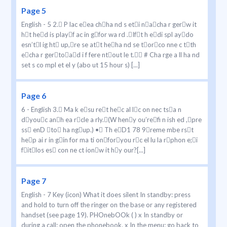
Page 5
English - 5 2. P lac eea chha nd s eti nacha r gerw it
ht hed is playf ac in gfor wa rd .Ift h edi spl aydo
esn’tl ig ht up,re se att heha nd se torco nne c tth
echa r gertoad i f fere ntout le t. # Cha rge a ll ha nd
set s co mpl et el y (abo ut 15 hour s) [...]
Page 6
6 - English 3. Ma k esu ret hec al lc on nec tsa n
dyouc anh ea rcle a rly.(W heny ou’refi n ish ed ,pre
ss enD to ha ngup.) • Th eD1 78 9reme mbe rst
hep ai r in gin for ma ti onforyou rc el lu la rphon e;i
fitlos es con ne ct ionw it hy our?[...]
Page 7
English - 7 Key (icon) What it does silent In standby: press
and hold to turn off the ringer on the base or any registered
handset (see page 19). PHOnebOOk ( ) x In standby or
during a call: open the phonebook. x In the menu: go back to