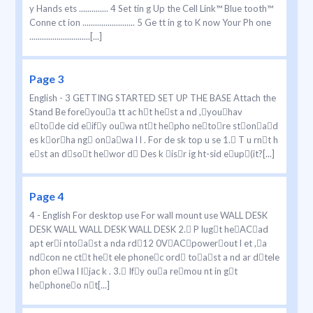
y Hands ets .............. 4 Set tin g Up the Cell Link™ Blue tooth™
Conne ct ion ......................... 5 Ge tt in g to K now Your Ph one
.............................[...]
Page 3
English - 3 GETTING STARTED SET UP THE BASE Attach the
Stand Be foreyoua tt ac ht hest a nd ,youhav
etode cid eify ouwa ntt hepho netore stonad
es korha ng onawa l l . For de sk top u se 1. T u rnt h
est an dsot hewor d Des k isr ig ht-sid eup(it?[...]
Page 4
4 - English For desktop use For wall mount use WALL DESK
DESK WALL WALL DESK WALL DESK 2. P lugt heACad
apt eri ntoast a nda rd12 0VACpowerout l et ,a
ndcon ne ctt het ele phonec ord toast a nd ar dtele
phon ewa l ljac k . 3. Ify oua remou nt in gt
hephoneo nt[...]