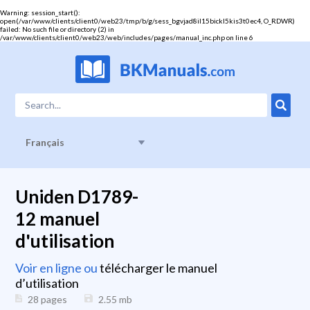
Warning
: session_start():
open(/var/www/clients/client0/web23/tmp/b/g/sess_bgvjad8il15bickl5kis3t0ec4, O_RDWR)
failed: No such file or directory (2) in
/var/www/clients/client0/web23/web/includes/pages/manual_inc.php
on line
6
Français
Uniden D1789-
12 manuel
d'utilisation
Voir en ligne ou
télécharger le manuel
d’utilisation
28 pages
2.55
mb