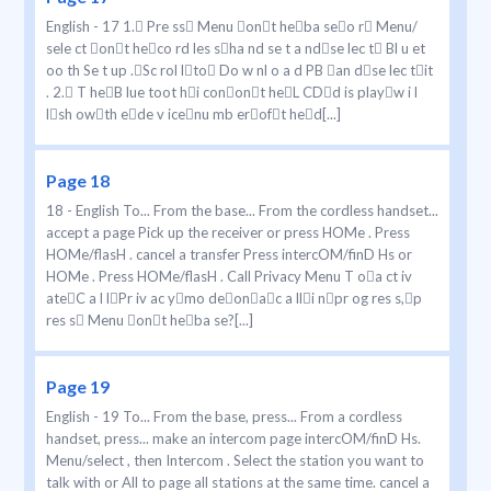
English - 17 1. Pre ss Menu ont heba seo r Menu/
sele ct ont heco rd les sha nd se t a ndse lec t Bl u et
oo th Se t up .Sc rol lto Do w nl o a d PB an dse lec tit
. 2. T heB lue toot hi conont heL CDd is playw i l
lsh owth ede v icenu mb eroft hed[...]
Page 18
18 - English To... From the base... From the cordless handset...
accept a page Pick up the receiver or press HOMe . Press
HOMe/flasH . cancel a transfer Press intercOM/finD Hs or
HOMe . Press HOMe/flasH . Call Privacy Menu T oa ct iv
ateC a l lPr iv ac ymo deonac a lli npr og res s,p
res s Menu ont heba se?[...]
Page 19
English - 19 To... From the base, press... From a cordless
handset, press... make an intercom page intercOM/finD Hs.
Menu/select , then Intercom . Select the station you want to
talk with or All to page all stations at the same time. cancel a