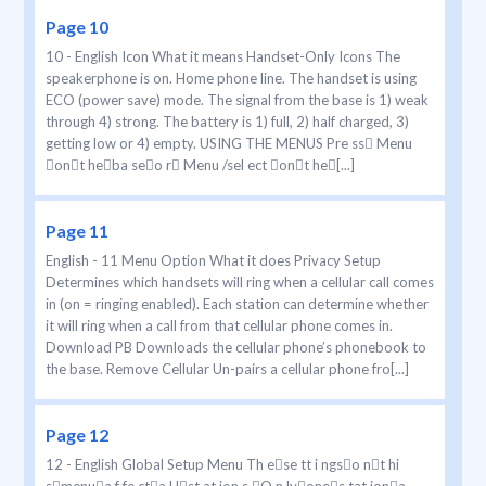
Page 10
10 - English Icon What it means Handset-Only Icons The
speakerphone is on. Home phone line. The handset is using
ECO (power save) mode. The signal from the base is 1) weak
through 4) strong. The battery is 1) full, 2) half charged, 3)
getting low or 4) empty. USING THE MENUS Pre ss Menu
ont heba seo r Menu /sel ect ont he[...]
Page 11
English - 11 Menu Option What it does Privacy Setup
Determines which handsets will ring when a cellular call comes
in (on = ringing enabled). Each station can determine whether
it will ring when a call from that cellular phone comes in.
Download PB Downloads the cellular phone’s phonebook to
the base. Remove Cellular Un-pairs a cellular phone fro[...]
Page 12
12 - English Global Setup Menu Th ese tt i ngso nt hi