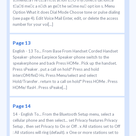
smenua f fe cta l lst at ion s.O n lyones tat iona
tati mec a nch an get he seme nu opt ion s. Menu
Option What it does Dial Mode Choose tone or pulse dialing
(see page 4). Edit Voice Mail Enter, edit, or delete the access
number for your voi[...]
Page 13
English - 13 To... From Base From Handset Corded Handset
Speaker- phone Earpiece Speaker-phone switch to the
speakerphone and back Press HOMe . Pick up the handset.
Press sPeaker . put a call on hold* Press and hold
intercOM/finD Hs. Press Menu/select and select
Hold/Transfer . return to a call on hold* Press HOMe . Press
HOMe/ flasH . Press sPeake[...]
Page 14
14 - English To... From the Bluetooth Setup menu, select a
cellular phone and then select... set Privacy features Privacy
Setup , then set Privacy to On or Off . x All stations set to Off
: All stations will ring (default). x One or more stations set to