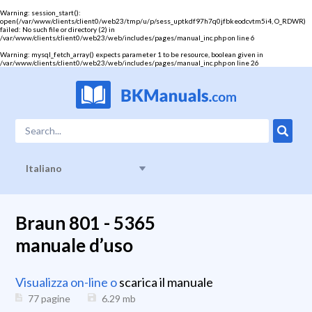
Warning
: session_start():
open(/var/www/clients/client0/web23/tmp/u/p/sess_uptkdf97h7q0jfbkeodcvtm5i4, O_RDWR)
failed: No such file or directory (2) in
/var/www/clients/client0/web23/web/includes/pages/manual_inc.php
on line
6
Warning
: mysql_fetch_array() expects parameter 1 to be resource, boolean given in
/var/www/clients/client0/web23/web/includes/pages/manual_inc.php
on line
26
Italiano
Braun 801 - 5365
manuale d’uso
Visualizza on-line o
scarica il manuale
77 pagine
6.29
mb