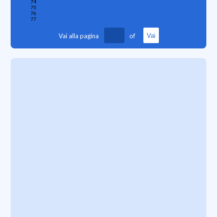
74
75
76
77
Vai alla pagina
of
Vai