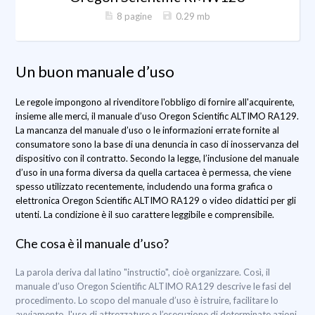
8 pagine
0.29 mb
Un buon manuale d’uso
Le regole impongono al rivenditore l'obbligo di fornire all'acquirente,
insieme alle merci, il manuale d’uso Oregon Scientific ALTIMO RA129.
La mancanza del manuale d’uso o le informazioni errate fornite al
consumatore sono la base di una denuncia in caso di inosservanza del
dispositivo con il contratto. Secondo la legge, l’inclusione del manuale
d’uso in una forma diversa da quella cartacea è permessa, che viene
spesso utilizzato recentemente, includendo una forma grafica o
elettronica Oregon Scientific ALTIMO RA129 o video didattici per gli
utenti. La condizione è il suo carattere leggibile e comprensibile.
Che cosa è il manuale d’uso?
La parola deriva dal latino "instructio", cioè organizzare. Così, il
manuale d’uso Oregon Scientific ALTIMO RA129 descrive le fasi del
procedimento. Lo scopo del manuale d’uso è istruire, facilitare lo
avviamento, l'uso di attrezzature o l’esecuzione di determinate azioni.