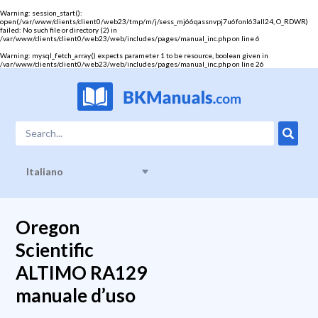
Warning
: session_start():
open(/var/www/clients/client0/web23/tmp/m/j/sess_mj66qassnvpj7u6fonl63all24, O_RDWR)
failed: No such file or directory (2) in
/var/www/clients/client0/web23/web/includes/pages/manual_inc.php
on line
6
Warning
: mysql_fetch_array() expects parameter 1 to be resource, boolean given in
/var/www/clients/client0/web23/web/includes/pages/manual_inc.php
on line
26
Italiano
Oregon
Scientific
ALTIMO RA129
manuale d’uso