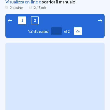
Visualizza on-line o
scarica il manuale
2 pagine
2.45
mb
1
2
Vai alla pagina
of
2
Vai