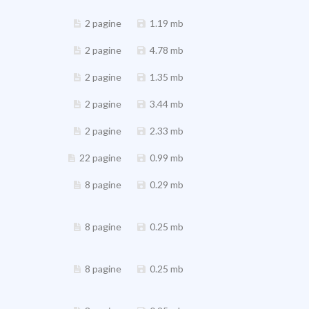
2 pagine
1.19 mb
2 pagine
4.78 mb
2 pagine
1.35 mb
2 pagine
3.44 mb
2 pagine
2.33 mb
22 pagine
0.99 mb
8 pagine
0.29 mb
8 pagine
0.25 mb
8 pagine
0.25 mb