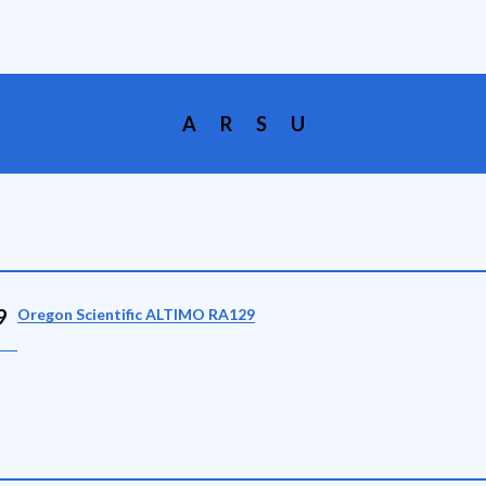
A
R
S
U
9
Oregon Scientific ALTIMO RA129