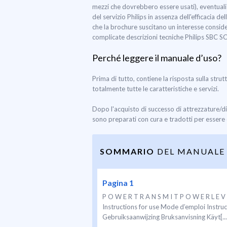
mezzi che dovrebbero essere usati), eventuali 
del servizio Philips in assenza dell'efficacia 
che la brochure suscitano un interesse consider
complicate descrizioni tecniche Philips SBC S
Perché leggere il manuale d’uso?
Prima di tutto, contiene la risposta sulla strut
totalmente tutte le caratteristiche e servizi.
Dopo l'acquisto di successo di attrezzature/d
sono preparati con cura e tradotti per essere c
SOMMARIO
DEL MANUALE 
Pagina 1
P O W E R T R A N S M I T P O W E R L E V
Instructions for use Mode d’emploi Instru
Gebruiksaanwijzing Bruksanvisning Käyt[...