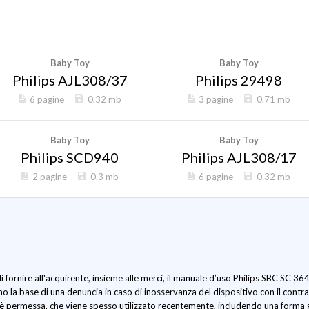
Baby Toy
Baby Toy
Philips AJL308/37
Philips 29498
6 pagine
0.32 mb
3 pagine
0.71 mb
Baby Toy
Baby Toy
Philips SCD940
Philips AJL308/17
2 pagine
0.3 mb
6 pagine
0.32 mb
i fornire all'acquirente, insieme alle merci, il manuale d’uso Philips SBC SC 3
o la base di una denuncia in caso di inosservanza del dispositivo con il contra
 è permessa, che viene spesso utilizzato recentemente, includendo una forma g