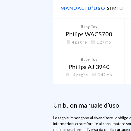
MANUALI D’USO
SIMILI
Baby Toy
Philips WACS700
4 pagine
1.27 mb
Baby Toy
Philips AJ 3940
14 pagine
0.42 mb
Un buon manuale d’uso
Le regole impongono al rivenditore l'obbligo d
informazioni errate fornite al consumatore son
d’uso in una forma diversa da quella cartacea