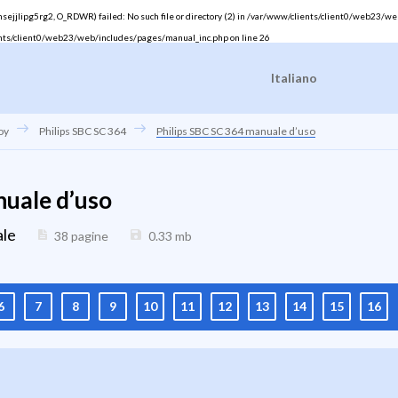
jlipg5rg2, O_RDWR) failed: No such file or directory (2) in
/var/www/clients/client0/web23/we
nts/client0/web23/web/includes/pages/manual_inc.php
on line
26
Italiano
oy
Philips SBC SC 364
Philips SBC SC 364 manuale d’uso
nuale d’uso
ale
38 pagine
0.33
mb
6
7
8
9
10
11
12
13
14
15
16