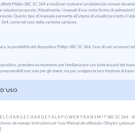
difetti Philips SBC SC 364 e modi per risolvere i problemi più comuni durante l
delle soluzioni proposte. Attualmente, i manuali d’uso sotto forma di animazioni 
evole. Questo tipo di manuale permette all'utente di visualizzare tutto il vide
C 364, come nel caso della versione cartacea.
tura, le possibilità del dispositivo Philips SBC SC 364, l'uso di vari accessori e
ispositivo, prendere un momento per familiarizzare con tutte le parti del man
omprensibili non solo per gli utenti, ma per svolgere la loro funzione di base d
D’USO
 E L C H A R G E C H A R G E T A L K P O W E R T R A N S M I T SBC SC 364 –
cciones de manejo Instruzioni per l’uso Manual de utilização Οδηγίεσ χρήσεω
]