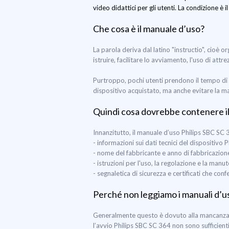
video didattici per gli utenti. La condizione è i
Che cosa è il manuale d’uso?
La parola deriva dal latino "instructio", cioè
istruire, facilitare lo avviamento, l'uso di att
Purtroppo, pochi utenti prendono il tempo di 
dispositivo acquistato, ma anche evitare la m
Quindi cosa dovrebbe contenere i
Innanzitutto, il manuale d’uso Philips SBC S
- informazioni sui dati tecnici del dispositivo
- nome del fabbricante e anno di fabbricazion
- istruzioni per l'uso, la regolazione e la man
- segnaletica di sicurezza e certificati che co
Perché non leggiamo i manuali d’u
Generalmente questo è dovuto alla mancanza di
l’avvio Philips SBC SC 364 non sono sufficient