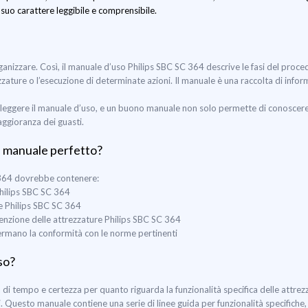
l suo carattere leggibile e comprensibile.
 organizzare. Così, il manuale d’uso Philips SBC SC 364 descrive le fasi del pro
rezzature o l’esecuzione di determinate azioni. Il manuale è una raccolta di info
leggere il manuale d’uso, e un buono manuale non solo permette di conoscere u
aggioranza dei guasti.
l manuale perfetto?
C 364 dovrebbe contenere:
 Philips SBC SC 364
e Philips SBC SC 364
utenzione delle attrezzature Philips SBC SC 364
nfermano la conformità con le norme pertinenti
so?
 tempo e certezza per quanto riguarda la funzionalità specifica delle attrez
i. Questo manuale contiene una serie di linee guida per funzionalità specifiche