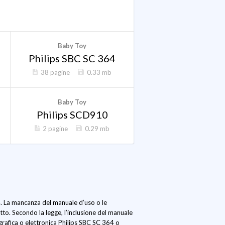
Baby Toy
Philips SBC SC 364
38 pagine
0.33 mb
Baby Toy
Philips SCD910
2 pagine
0.29 mb
64. La mancanza del manuale d’uso o le
tto. Secondo la legge, l’inclusione del manuale
rafica o elettronica Philips SBC SC 364 o