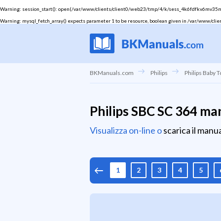
Warning
: session_start(): open(/var/www/clients/client0/web23/tmp/4/k/sess_4k6fdfkv6mv35msej
Warning
: mysql_fetch_array() expects parameter 1 to be resource, boolean given in
/var/www/clie
BKManuals.com
Philips
Philips Baby T
Philips SBC SC 364 ma
Visualizza on-line o
scarica il manu
1
2
3
4
5