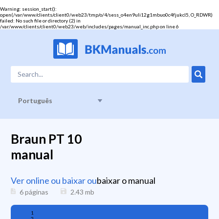
Warning
: session_start():
open(/var/www/clients/client0/web23/tmp/o/4/sess_o4en9uli12g1mbuo0c4fjukcl5, O_RDWR)
failed: No such file or directory (2) in
/var/www/clients/client0/web23/web/includes/pages/manual_inc.php
on line
6
Português
Braun PT 10
manual
Ver online ou baixar ou
baixar o manual
6 páginas
2.43
mb
1
2