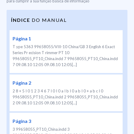
para cumprir a sua função básica de informação
ÍNDICE
DO MANUAL
Página 1
T ype 5363 99658055/VIII-10 China/GB 3 English 6 Exact
Series Pr ecision T rimmer PT 10
99658055_PT10_China.indd 7 99658055_PT10_China.indd
7 09.08.10 12:05 09.08.10 12:05[...]
Página 2
2 8 + 5 I 0 1 2 3 4 6 7 I 0 I 0 a I b I 0 a b I 0 + a b c I 0
99658055_PT10_China.indd 2 99658055_PT10_China.indd
2 09.08.10 12:05 09.08.10 12:05[...]
Página 3
3 99658055_PT10_China.indd 3