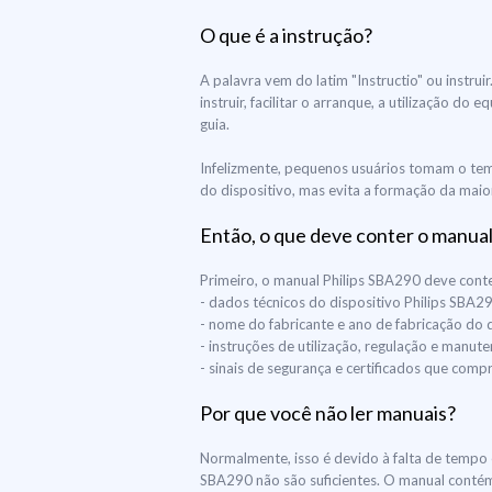
O que é a instrução?
A palavra vem do latim "Instructio" ou instr
instruir, facilitar o arranque, a utilização 
guia.
Infelizmente, pequenos usuários tomam o tem
do dispositivo, mas evita a formação da maior
Então, o que deve conter o manual
Primeiro, o manual Philips SBA290 deve conte
- dados técnicos do dispositivo Philips SBA2
- nome do fabricante e ano de fabricação do 
- instruções de utilização, regulação e manut
- sinais de segurança e certificados que co
Por que você não ler manuais?
Normalmente, isso é devido à falta de tempo e
SBA290 não são suficientes. O manual contém