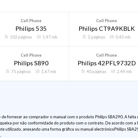
Cell Phone
Cell Phone
Philips 535
Philips CT9A9KBLK
102 páginas
1.97 mb
2 páginas
0.42 mb
Cell Phone
Cell Phone
Philips S890
Philips 42PFL9732D
75 páginas
1.67 mb
40 páginas
2.44 mb
de fornecer ao comprador o manual com o produto Philips SBA290. A falta 
 queixa por não conformidade do produto com o contrato. De acordo com a 
e utilizado, anexando uma forma gráfica ou manual electrónicoPhilips SBA290
.