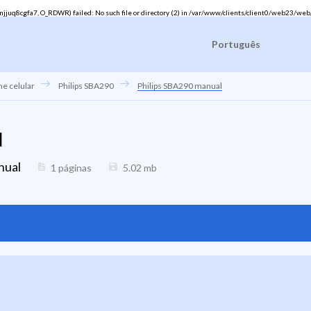
uq8cgfa7, O_RDWR) failed: No such file or directory (2) in
/var/www/clients/client0/web23/web
Português
ne celular
Philips SBA290
Philips SBA290 manual
l
nual
1 páginas
5.02
mb