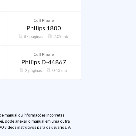
Cell Phone
Philips 1800
87 páginas
2.09 mb
Cell Phone
Philips D-44867
2 páginas
0.43 mb
de manual ou informações incorretas
lei, pode anexar o manual em uma outra
 vídeos instrutivos para os usuários. A