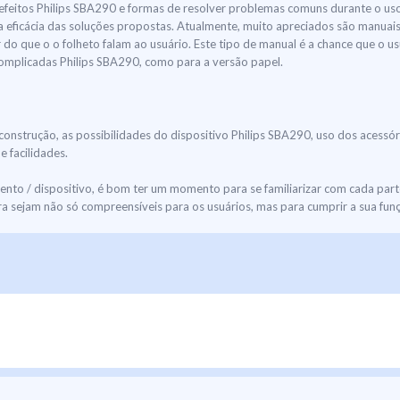
efeitos Philips SBA290 e formas de resolver problemas comuns durante o uso
a eficácia das soluções propostas. Atualmente, muito apreciados são manuai
do que o o folheto falam ao usuário. Este tipo de manual é a chance que o us
 complicadas Philips SBA290, como para a versão papel.
construção, as possibilidades do dispositivo Philips SBA290, uso dos acessó
 facilidades.
o / dispositivo, é bom ter um momento para se familiarizar com cada part
 sejam não só compreensíveis para os usuários, mas para cumprir a sua fun