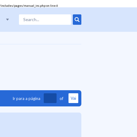
/includes/pages/manual_inc.php
on line
6
Ir para a página
of
Vai