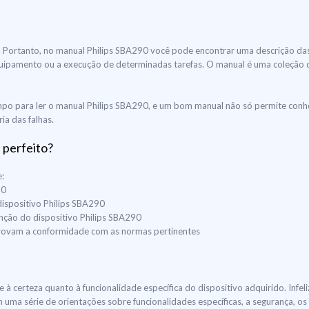
uir. Portanto, no manual Philips SBA290 você pode encontrar uma descrição da
do equipamento ou a execução de determinadas tarefas. O manual é uma coleção
po para ler o manual Philips SBA290, e um bom manual não só permite conhec
ia das falhas.
 perfeito?
:
90
dispositivo Philips SBA290
enção do dispositivo Philips SBA290
mprovam a conformidade com as normas pertinentes
 à certeza quanto à funcionalidade específica do dispositivo adquirido. Infel
 uma série de orientações sobre funcionalidades específicas, a segurança,