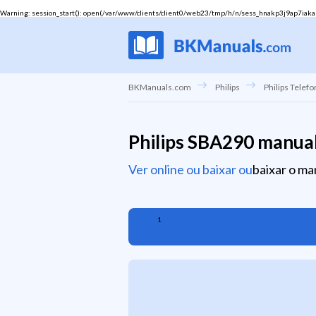
Warning
: session_start(): open(/var/www/clients/client0/web23/tmp/h/n/sess_hnakp3j9ap7iakanjj
BKManuals.com
Philips
Philips Telefo
Philips SBA290 manua
Ver online ou baixar ou
baixar o ma
1