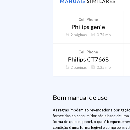
MANUAIS
SIMILARES
Cell Phone
Philips genie
2 páginas
0.74 mb
Cell Phone
Philips CT7668
2 páginas
0.35 mb
Bom manual de uso
As regras impõem ao revendedor a obrigação 
fornecidas ao consumidor são a base de uma
forma de que em papel, o que é frequentement
condição é uma forma legível e compreensível