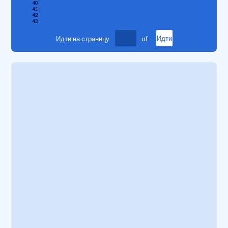
40
41
42
43
Идти на страницу
of
Идти