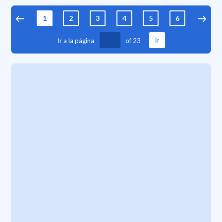
1
2
3
4
5
6
7
Ir a la página
of
23
Ir