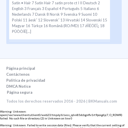
Satin • Hair 7 Satin Hair 7 satin prote ct I II Deutsch 2
English 3 Français 3 Español 4 Português 5 Italiano 6
Nederlands 7 Dansk 8 Norsk 9 Svenska 9 Suomi 10
Polski 11 âesk˘ 12 Slovensk˘ 13 Hrvatski 14 Slovenski 15
Magyar 16 Türkçe 16 Română (RO/MD) 17 ∂ÏÏËÓÈÎ¿ 18
PÛÒÒÍË[...]
Página 2
2 Deutsch Bitte die Gebrauchsanweisung vor
Inbetriebnahme sorgfältig durchlesen. Wichtig •
Schließen Sie das Gerät nur an W echsels- pannung (~) an
Página principal
und prüfen Sie, ob Ihre Netz- spannung mit der
Contáctenos
Spannungsangabe auf dem Gerät übereinstimmt. •
Política de privacidad
Dieses Gerät darf nicht in der Nähe von mit W asser
DMCA Notice
gefüllten Behältern wie z.B. Badewanne, Du[...]
Página segura
Todos los derechos reservados 2016 - 2026 | BKManuals.com
Página 3
Warning
: Unknown:
open(/var/www/clients/client0/web23/tmp/q/6/sess_q6ni85dcbgnflv1rt9poig6jc7, O_RDWR)
3 English Carefully r ead the use instructions before use.
failed: No such file or directory (2) in
Unknown
on line
0
Important • Plug your hairdryer into an alternating
Warning
: Unknown: Failed to write session data (files). Please verify that the current setting of
current (~) outlet only and be sure that your house- hold