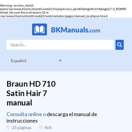
Warning
: session_start():
open(/var/www/clients/client0/web23/tmp/q/6/sess_q6ni85dcbgnflv1rt9poig6jc7, O_RDWR)
failed: No such file or directory (2) in
/var/www/clients/client0/web23/web/includes/pages/manual_inc.php
on line
6
Español
Braun HD 710
Satin Hair 7
manual
Consulta online o
descarga el manual de
instrucciones
23 páginas
N/A