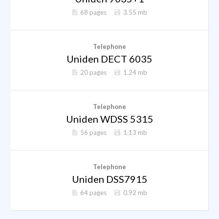
68 pages
3.55 mb
Telephone
Uniden DECT 6035
20 pages
1.24 mb
Telephone
Uniden WDSS 5315
56 pages
1.13 mb
Telephone
Uniden DSS7915
64 pages
0.92 mb