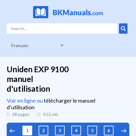
Français
Uniden EXP 9100
manuel
d'utilisation
Voir en ligne ou
télécharger le manuel
d’utilisation
28 pages
0.51
mb
1
2
3
4
5
6
7