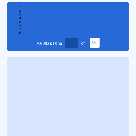
1
2
3
4
5
6
7
8
Vai alla pagina
of
Vai