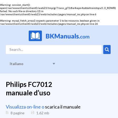
Warning
: session_start():
open(/var/www/clients/client0/web23/tmp/g/7/sess_g72r8e4iepn4sddahteimtqcu5, O_RDWR)
failed: No such file or directory (2) in
/var/www/clients/client0/web23/web/includes/pages/manual_inc.php
on line
6
Warning
: mysql_fetch_array() expects parameter 1 to be resource, boolean given in
/var/www/clients/client0/web23/web/includes/pages/manual_inc.php
on line
26
Italiano
Philips FC7012
manuale d’uso
Visualizza on-line o
scarica il manuale
8 pagine
1.62
mb