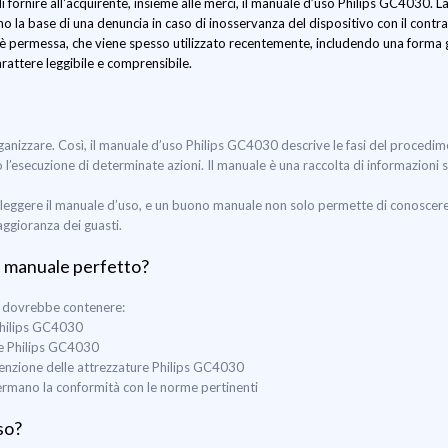
i fornire all'acquirente, insieme alle merci, il manuale d’uso Philips GC4030. 
o la base di una denuncia in caso di inosservanza del dispositivo con il contra
 è permessa, che viene spesso utilizzato recentemente, includendo una forma 
carattere leggibile e comprensibile.
organizzare. Così, il manuale d’uso Philips GC4030 descrive le fasi del procedi
 o l’esecuzione di determinate azioni. Il manuale è una raccolta di informazioni 
leggere il manuale d’uso, e un buono manuale non solo permette di conoscere u
aggioranza dei guasti.
l manuale perfetto?
0 dovrebbe contenere:
 Philips GC4030
ne Philips GC4030
nutenzione delle attrezzature Philips GC4030
nfermano la conformità con le norme pertinenti
so?