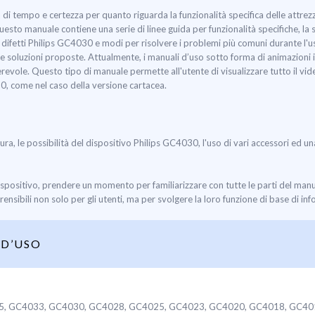
 tempo e certezza per quanto riguarda la funzionalità specifica delle attrez
uesto manuale contiene una serie di linee guida per funzionalità specifiche, la
difetti Philips GC4030 e modi per risolvere i problemi più comuni durante l'us
delle soluzioni proposte. Attualmente, i manuali d’uso sotto forma di animazioni 
evole. Questo tipo di manuale permette all'utente di visualizzare tutto il vide
0, come nel caso della versione cartacea.
tura, le possibilità del dispositivo Philips GC4030, l'uso di vari accessori ed un
ispositivo, prendere un momento per familiarizzare con tutte le parti del ma
nsibili non solo per gli utenti, ma per svolgere la loro funzione di base di inf
D’USO
5, GC4033, GC4030, GC4028, GC4025, GC4023, GC4020, GC4018, GC40