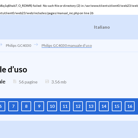
q1q8hab7, O_RDWR) failed: No such file or directory (2) in
/var/www/clients/client0/web23/web
nts/client0/web23/web/includes/pages/manual_inc.php
on line
26
Italiano
Philips GC4030
Philips GC4030 manuale d’uso
e d’uso
ale
56 pagine
3.56
mb
6
7
8
9
10
11
12
13
14
15
16