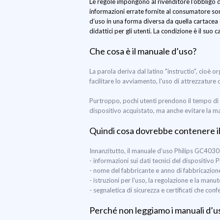
Le regole impongono al rivenditore l'obbligo d
informazioni errate fornite al consumatore son
d’uso in una forma diversa da quella cartacea
didattici per gli utenti. La condizione è il suo 
Che cosa è il manuale d’uso?
La parola deriva dal latino "instructio", cioè 
facilitare lo avviamento, l'uso di attrezzature
Purtroppo, pochi utenti prendono il tempo di 
dispositivo acquistato, ma anche evitare la m
Quindi cosa dovrebbe contenere i
Innanzitutto, il manuale d’uso Philips GC403
- informazioni sui dati tecnici del dispositivo
- nome del fabbricante e anno di fabbricazio
- istruzioni per l'uso, la regolazione e la ma
- segnaletica di sicurezza e certificati che co
Perché non leggiamo i manuali d’u