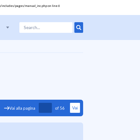
/includes/pages/manual_inc.php
on line
6
17
18
19
20
21
22
23
24
25
26
27
Vai alla pagina
of
56
Vai