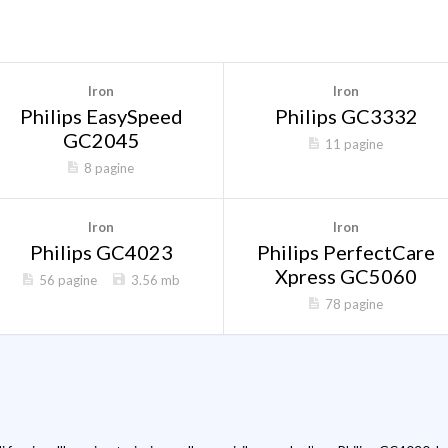
Iron
Iron
Philips EasySpeed
Philips GC3332
GC2045
11 pagine
8 pagine
Iron
Iron
Philips GC4023
Philips PerfectCare
Xpress GC5060
56 pagine
3.56 mb
78 pagine