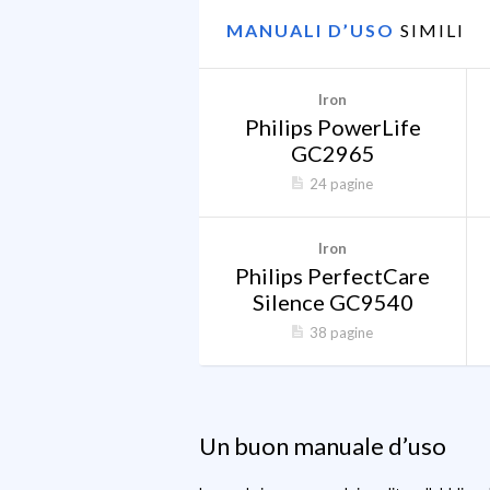
MANUALI D’USO
SIMILI
Iron
Philips PowerLife
GC2965
24 pagine
Iron
Philips PerfectCare
Silence GC9540
38 pagine
Un buon manuale d’uso