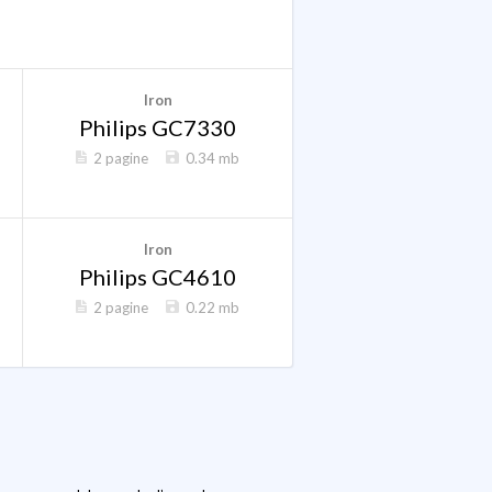
Iron
Philips GC7330
2 pagine
0.34 mb
Iron
Philips GC4610
2 pagine
0.22 mb