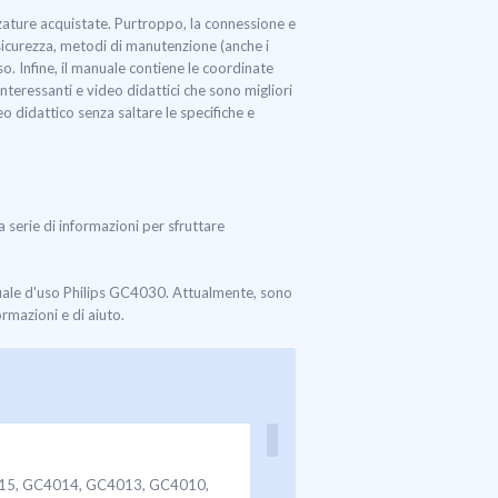
zature acquistate. Purtroppo, la connessione e
 sicurezza, metodi di manutenzione (anche i
o. Infine, il manuale contiene le coordinate
interessanti e video didattici che sono migliori
o didattico senza saltare le specifiche e
a serie di informazioni per sfruttare
nuale d'uso Philips GC4030. Attualmente, sono
ormazioni e di aiuto.
15, GC4014, GC4013, GC4010,