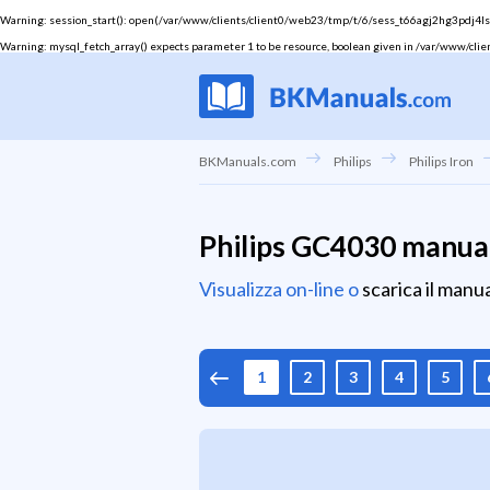
Warning
: session_start(): open(/var/www/clients/client0/web23/tmp/t/6/sess_t66agj2hg3pdj4lsi8
Warning
: mysql_fetch_array() expects parameter 1 to be resource, boolean given in
/var/www/clie
BKManuals.com
Philips
Philips Iron
Philips GC4030 manual
Visualizza on-line o
scarica il manu
1
2
3
4
5