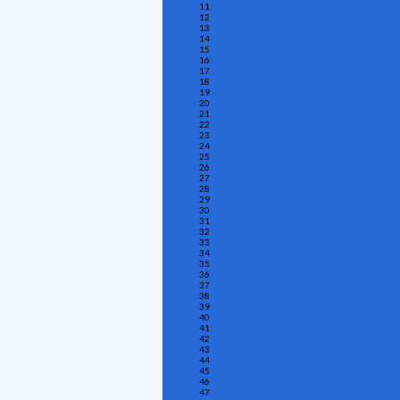
11
12
13
14
15
16
17
18
19
20
21
22
23
24
25
26
27
28
29
30
31
32
33
34
35
36
37
38
39
40
41
42
43
44
45
46
47