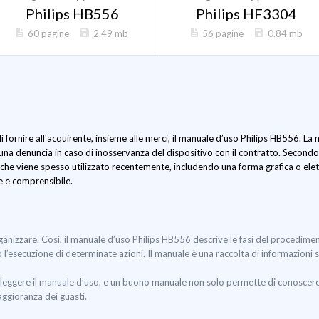
Philips HB556
Philips HF3304
60 pagine
2.49 mb
56 pagine
0.84 mb
i fornire all'acquirente, insieme alle merci, il manuale d’uso Philips HB556. L
una denuncia in caso di inosservanza del dispositivo con il contratto. Secondo 
he viene spesso utilizzato recentemente, includendo una forma grafica o elett
le e comprensibile.
organizzare. Così, il manuale d’uso Philips HB556 descrive le fasi del procedime
 o l’esecuzione di determinate azioni. Il manuale è una raccolta di informazioni 
leggere il manuale d’uso, e un buono manuale non solo permette di conoscere u
aggioranza dei guasti.