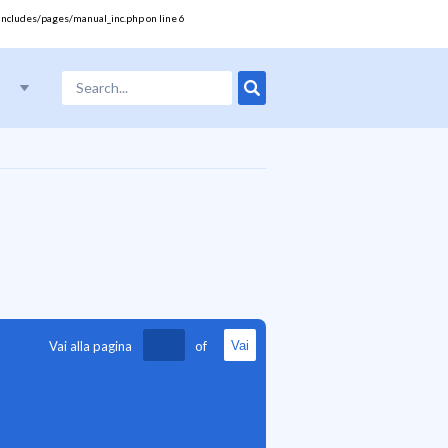
includes/pages/manual_inc.php
on line
6
Vai alla pagina
of
Vai