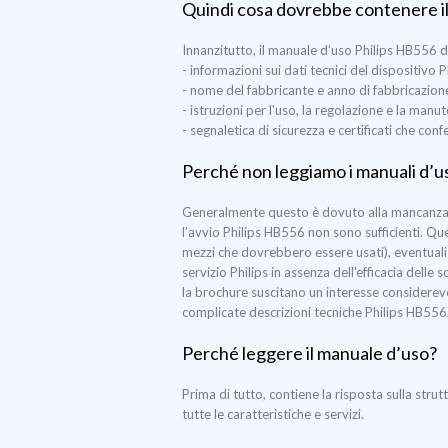
Quindi cosa dovrebbe contenere i
Innanzitutto, il manuale d’uso Philips HB556
- informazioni sui dati tecnici del dispositivo
- nome del fabbricante e anno di fabbricazio
- istruzioni per l'uso, la regolazione e la man
- segnaletica di sicurezza e certificati che co
Perché non leggiamo i manuali d’u
Generalmente questo è dovuto alla mancanza di
l’avvio Philips HB556 non sono sufficienti. Qu
mezzi che dovrebbero essere usati), eventuali 
servizio Philips in assenza dell'efficacia dell
la brochure suscitano un interesse considerevol
complicate descrizioni tecniche Philips HB556
Perché leggere il manuale d’uso?
Prima di tutto, contiene la risposta sulla strut
tutte le caratteristiche e servizi.