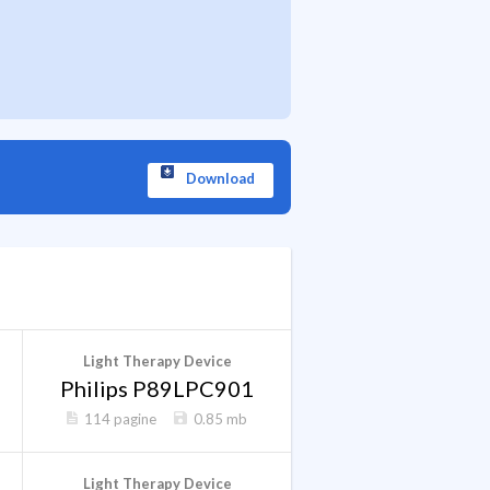
Download
Light Therapy Device
Philips P89LPC901
114 pagine
0.85 mb
Light Therapy Device