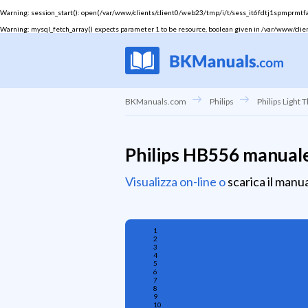
Warning
: session_start(): open(/var/www/clients/client0/web23/tmp/i/t/sess_it6fdtj1spmprmtfaqc
Warning
: mysql_fetch_array() expects parameter 1 to be resource, boolean given in
/var/www/clie
BKManuals.com
Philips
Philips Light 
Philips HB556 manuale
Visualizza on-line o
scarica il manu
1
2
3
4
5
6
7
8
9
10