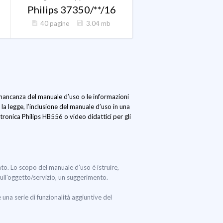
Philips 37350/**/16
40 pagine
3.04 mb
a mancanza del manuale d’uso o le informazioni
la legge, l’inclusione del manuale d’uso in una
ronica Philips HB556 o video didattici per gli
nto. Lo scopo del manuale d’uso è istruire,
sull'oggetto/servizio, un suggerimento.
na serie di funzionalità aggiuntive del