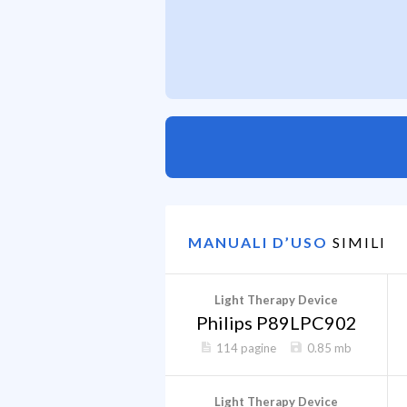
MANUALI D’USO
SIMILI
Light Therapy Device
Philips P89LPC902
114 pagine
0.85 mb
Light Therapy Device