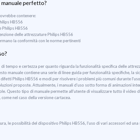
l manuale perfetto?
 dovrebbe contenere:
 Philips HB556
ne Philips HB556
utenzione delle attrezzature Philips HB556
nfermano la conformità con le norme pertinenti
so?
 tempo e certezza per quanto riguarda la funzionalità specifica delle attrez
esto manuale contiene una serie di linee guida per funzionalità specifiche, la s
difetti Philips HB556 e modi per risolvere i problemi più comuni durante l'uso.
e soluzioni proposte. Attualmente, i manuali d’uso sotto forma di animazioni inte
e. Questo tipo di manuale permette all'utente di visualizzare tutto il video di
, come nel caso della versione cartacea.
tura, le possibilità del dispositivo Philips HB556, l'uso di vari accessori ed un