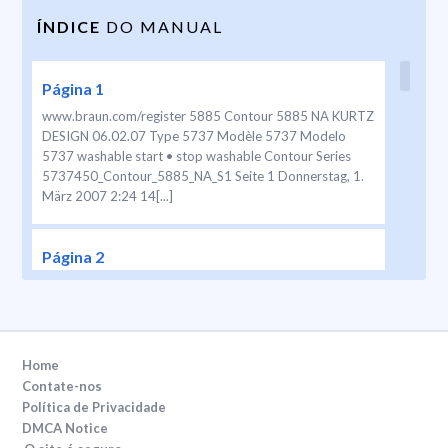
ÍNDICE
DO MANUAL
Página 1
www.braun.com/register 5885 Contour 5885 NA KURTZ
DESIGN 06.02.07 Type 5737 Modèle 5737 Modelo
5737 washable start • stop washable Contour Series
5737450_Contour_5885_NA_S1 Seite 1 Donnerstag, 1.
März 2007 2:24 14[...]
Página 2
Thank you for purchasing a Braun product. We hope you
are completely satisfied with your new Braun shaver. If
you have any questions, please call: US residents 1-800-
BRAUN-11 1-800-272-8611 Canadian residents 1-800-
387-6657 Merci d’avoir fait l’achat d’un produit Braun.
Home
Nous espérons que vous serez pleinement satisfait de
Contate-nos
votre nouveau rasoi[...]
Política de Privacidade
DMCA Notice