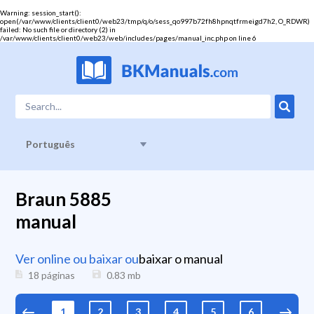
Warning
: session_start():
open(/var/www/clients/client0/web23/tmp/q/o/sess_qo997b72fh8hpnqtfrmeigd7h2, O_RDWR)
failed: No such file or directory (2) in
/var/www/clients/client0/web23/web/includes/pages/manual_inc.php
on line
6
Português
Braun 5885
manual
Ver online ou baixar ou
baixar o manual
18 páginas
0.83
mb
1
2
3
4
5
6
7