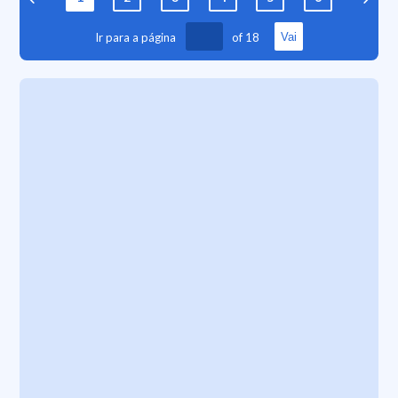
Ir para a página
of
18
Vai